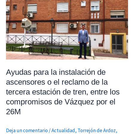
para
la
instalación
de
ascensores
o
el
reclamo
de
Ayudas para la instalación de
la
ascensores o el reclamo de la
tercera
tercera estación de tren, entre los
estación
compromisos de Vázquez por el
de
26M
tren,
entre
los
Deja un comentario
/
Actualidad
,
Torrejón de Ardoz
,