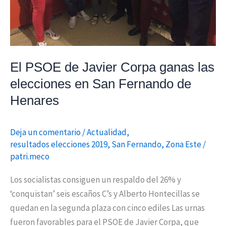
en
San
Fernando
de
El PSOE de Javier Corpa ganas las
Henares
elecciones en San Fernando de
Henares
Deja un comentario
/
Actualidad
,
resultados elecciones 2019
,
San Fernando
,
Zona Este
/
patri.meco
Los socialistas consiguen un respaldo del 26% y
‘conquistan’ seis escaños C’s y Alberto Hontecillas se
quedan en la segunda plaza con cinco ediles Las urnas
fueron favorables para el PSOE de Javier Corpa, que