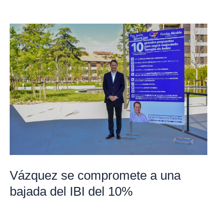
Vázquez
se
compromete
a
una
bajada
del
IBI
del
10%
Vázquez se compromete a una
bajada del IBI del 10%