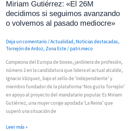
Miriam Gutiérrez: «El 26M
mediocre»
decidimos si seguimos avanzando
o volvemos al pasado mediocre»
Deja un comentario
/
Actualidad
,
Noticias destacadas
,
Torrejón de Ardoz
,
Zona Este
/
patri.meco
Campeona del Europa de boxeo, jardinera de profesión,
número 2 en la candidatura que lidera el actual alcalde,
Ignacio Vázquez, bajo el sello de ‘independiente’ y
miembro fundador de la plataforma ‘Nos gusta Torrejón’
en apoyo al proyecto del mandatario popular. Es Miriam
Gutiérrez, una mujer coraje apodada ‘La Reina’ que
superó una situación de
Leer más »