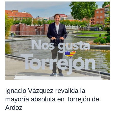
Ignacio
Vázquez
revalida
la
mayoría
absoluta
en
Torrejón
de
Ardoz
Ignacio Vázquez revalida la
mayoría absoluta en Torrejón de
Ardoz