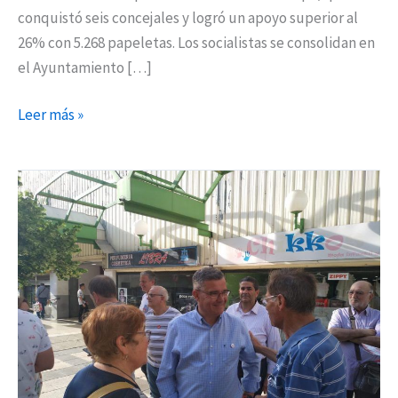
conquistó seis concejales y logró un apoyo superior al
26% con 5.268 papeletas. Los socialistas se consolidan en
el Ayuntamiento […]
Leer más »
El
PSOE,
gran
vencedor
del
26M
en
Arganda
del