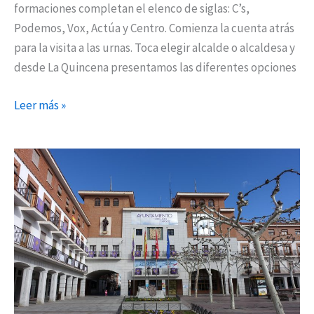
formaciones completan el elenco de siglas: C’s,
Podemos, Vox, Actúa y Centro. Comienza la cuenta atrás
para la visita a las urnas. Toca elegir alcalde o alcaldesa y
desde La Quincena presentamos las diferentes opciones
Leer más »
Diez
formaciones
en
la
carrera
del
26M
para