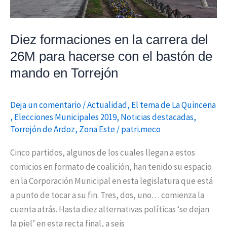
hacerse
con
el
Diez formaciones en la carrera del
bastón
26M para hacerse con el bastón de
de
mando en Torrejón
mando
en
Torrejón
Deja un comentario
/
Actualidad
,
El tema de La Quincena
,
Elecciones Municipales 2019
,
Noticias destacadas
,
Torrejón de Ardoz
,
Zona Este
/
patri.meco
Cinco partidos, algunos de los cuales llegan a estos
comicios en formato de coalición, han tenido su espacio
en la Corporación Municipal en esta legislatura que está
a punto de tocar a su fin. Tres, dos, uno… comienza la
cuenta atrás. Hasta diez alternativas políticas ‘se dejan
la piel’ en esta recta final, a seis