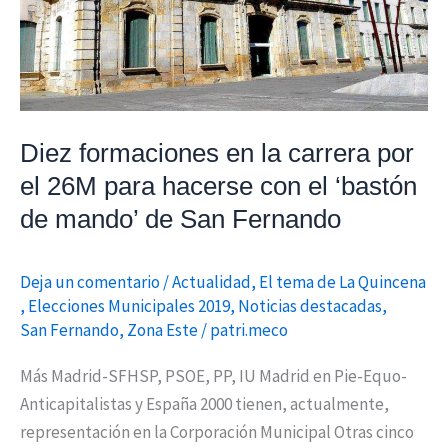
por
el
26M
para
hacerse
Diez formaciones en la carrera por
con
el 26M para hacerse con el ‘bastón
el
de mando’ de San Fernando
‘bastón
de
mando’
Deja un comentario
/
Actualidad
,
El tema de La Quincena
de
,
Elecciones Municipales 2019
,
Noticias destacadas
,
San
San Fernando
,
Zona Este
/
patri.meco
Fernando
Más Madrid-SFHSP, PSOE, PP, IU Madrid en Pie-Equo-
Anticapitalistas y España 2000 tienen, actualmente,
representación en la Corporación Municipal Otras cinco