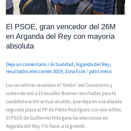
Rey
con
mayoría
El PSOE, gran vencedor del 26M
absoluta
en Arganda del Rey con mayoría
absoluta
Deja un comentario
/
Actualidad
,
Arganda del Rey
,
resultados elecciones 2019
,
Zona Este
/
patri.meco
Los socialistas revalidan el ‘timón’ del Consistorio y
suben de seis a 13 escaños Buenos resultados para la
candidatura del actual alcalde, que deja en una alejada
segunda plaza al PP de Pablo Rodríguez con seis ediles.
El PSOE de Guillermo Hita gana las elecciones en
Arganda del Rey. Y lo hace, a lo grande…