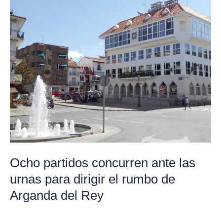
partidos
concurren
ante
las
urnas
para
dirigir
el
rumbo
de
Arganda
del
Ocho partidos concurren ante las
Rey
urnas para dirigir el rumbo de
Arganda del Rey