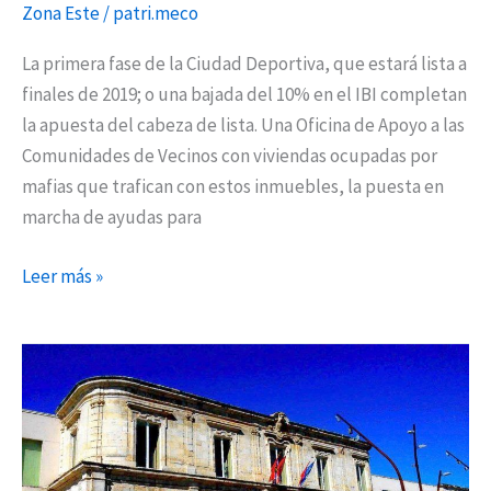
compromisos
Zona Este
/
patri.meco
de
La primera fase de la Ciudad Deportiva, que estará lista a
Vázquez
finales de 2019; o una bajada del 10% en el IBI completan
por
la apuesta del cabeza de lista. Una Oficina de Apoyo a las
el
Comunidades de Vecinos con viviendas ocupadas por
26M
mafias que trafican con estos inmuebles, la puesta en
marcha de ayudas para
Leer más »
Diez
formaciones
en
la
carrera