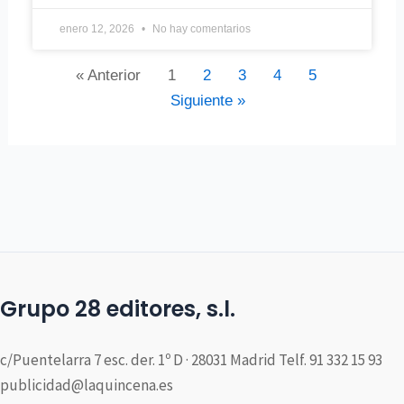
enero 12, 2026
No hay comentarios
« Anterior
1
2
3
4
5
Siguiente »
Grupo 28 editores, s.l.
c/Puentelarra 7 esc. der. 1º D · 28031 Madrid Telf. 91 332 15 93
publicidad@laquincena.es