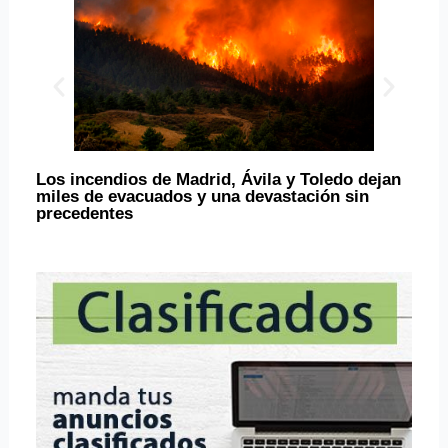
Los incendios de Madrid, Ávila y Toledo dejan
La C
miles de evacuados y una devastación sin
camp
precedentes
para