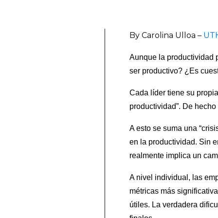
By Carolina Ulloa –
UTH
Aunque la productividad pa
ser productivo? ¿Es cuest
Cada líder tiene su propi
productividad”. De hecho 
A esto se suma una “cris
en la productividad. Sin 
realmente implica un camb
A nivel individual, las e
métricas más significativ
útiles. La verdadera dific