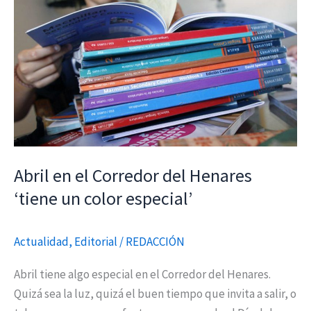
en
el
Corredor
del
Henares
‘tiene
un
color
especial’
Abril en el Corredor del Henares
‘tiene un color especial’
Actualidad
,
Editorial
/
REDACCIÓN
Abril tiene algo especial en el Corredor del Henares.
Quizá sea la luz, quizá el buen tiempo que invita a salir, o