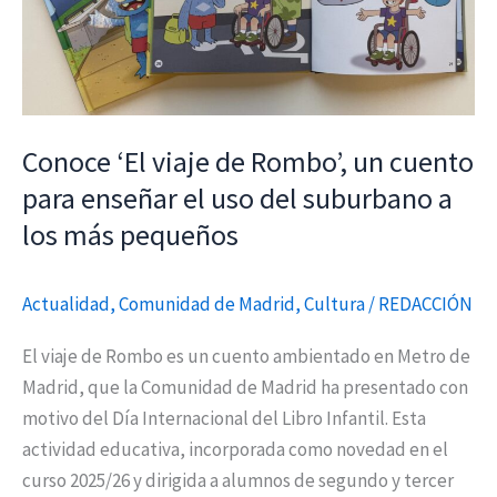
un
cuento
para
enseñar
el
Conoce ‘El viaje de Rombo’, un cuento
uso
para enseñar el uso del suburbano a
del
los más pequeños
suburbano
a
Actualidad
,
Comunidad de Madrid
,
Cultura
/
REDACCIÓN
los
más
El viaje de Rombo es un cuento ambientado en Metro de
pequeños
Madrid, que la Comunidad de Madrid ha presentado con
motivo del Día Internacional del Libro Infantil. Esta
actividad educativa, incorporada como novedad en el
curso 2025/26 y dirigida a alumnos de segundo y tercer