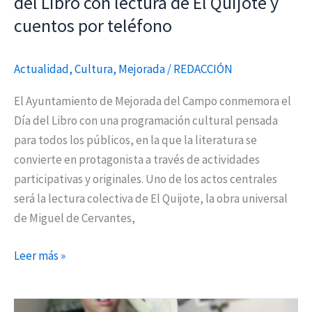
del Libro con lectura de El Quijote y
de
cuentos por teléfono
El
Quijote
y
Actualidad
,
Cultura
,
Mejorada
/
REDACCIÓN
cuentos
El Ayuntamiento de Mejorada del Campo conmemora el
por
Día del Libro con una programación cultural pensada
teléfono
para todos los públicos, en la que la literatura se
convierte en protagonista a través de actividades
participativas y originales. Uno de los actos centrales
será la lectura colectiva de El Quijote, la obra universal
de Miguel de Cervantes,
Leer más »
Abril