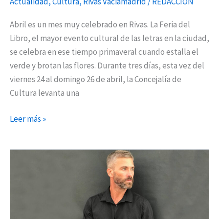
Actualidad
,
Cultura
,
Rivas Vaciamadrid
/
REDACCIÓN
Abril es un mes muy celebrado en Rivas. La Feria del
Libro, el mayor evento cultural de las letras en la ciudad,
se celebra en ese tiempo primaveral cuando estalla el
verde y brotan las flores. Durante tres días, esta vez del
viernes 24 al domingo 26 de abril, la Concejalía de
Cultura levanta una
Leer más »
Milton,
el
argentino
que
conquista