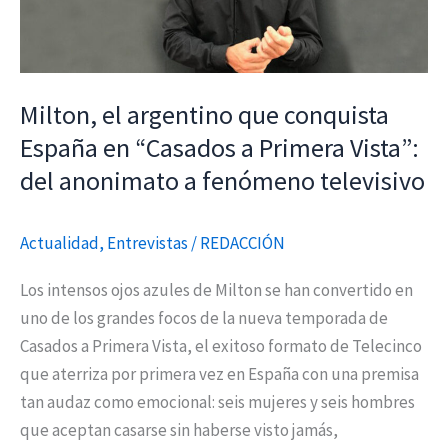
España
en
“Casados
a
Milton, el argentino que conquista
Primera
España en “Casados a Primera Vista”:
Vista”:
del anonimato a fenómeno televisivo
del
anonimato
a
Actualidad
,
Entrevistas
/
REDACCIÓN
fenómeno
Los intensos ojos azules de Milton se han convertido en
televisivo
uno de los grandes focos de la nueva temporada de
Casados a Primera Vista, el exitoso formato de Telecinco
que aterriza por primera vez en España con una premisa
tan audaz como emocional: seis mujeres y seis hombres
que aceptan casarse sin haberse visto jamás,