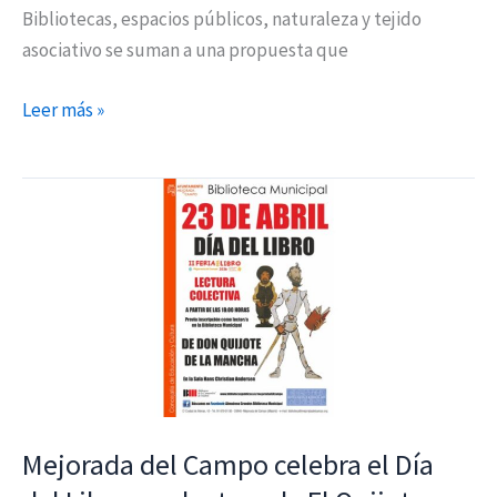
Bibliotecas, espacios públicos, naturaleza y tejido
asociativo se suman a una propuesta que
Leer más »
Mejorada
del
Campo
celebra
el
Día
del
Libro
con
Mejorada del Campo celebra el Día
lectura