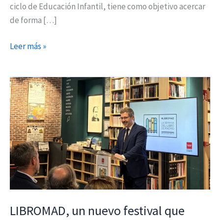
ciclo de Educación Infantil, tiene como objetivo acercar
de forma […]
Leer más »
LIBROMAD,
un
nuevo
festival
que
llevará
la
literatura
a
cien
LIBROMAD, un nuevo festival que