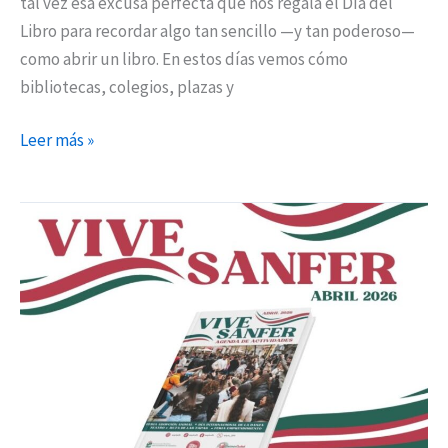
tal vez esa excusa perfecta que nos regala el Día del
Libro para recordar algo tan sencillo —y tan poderoso—
como abrir un libro. En estos días vemos cómo
bibliotecas, colegios, plazas y
Leer más »
San
Fernando
de
Henares
celebra
el
Día
del
Libro