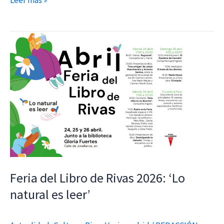
Leer más »
Feria
del
Libro
de
Rivas
2026:
‘Lo
natural
es
leer’
Feria del Libro de Rivas 2026: ‘Lo
natural es leer’