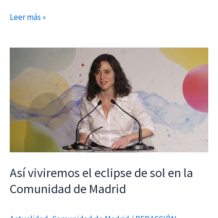
Leer más »
Así
viviremos
el
eclipse
de
sol
en
la
Comunidad
Así viviremos el eclipse de sol en la
de
Comunidad de Madrid
Madrid