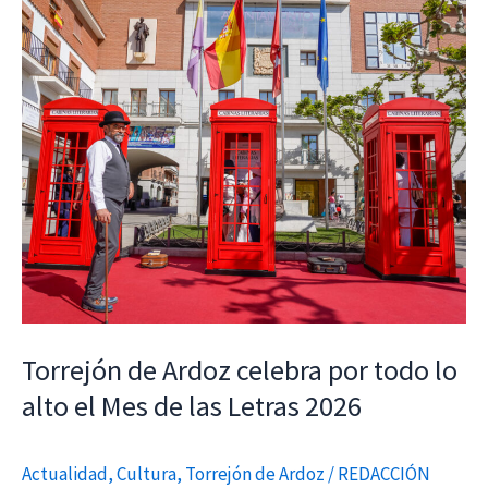
Torrejón
de
Ardoz
celebra
por
todo
lo
alto
el
Mes
de
las
Torrejón de Ardoz celebra por todo lo
Letras
alto el Mes de las Letras 2026
2026
Actualidad
,
Cultura
,
Torrejón de Ardoz
/
REDACCIÓN