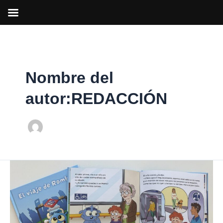
Ir
al
contenido
Nombre del
autor:REDACCIÓN
Conoce
‘El
viaje
de
Rombo’,