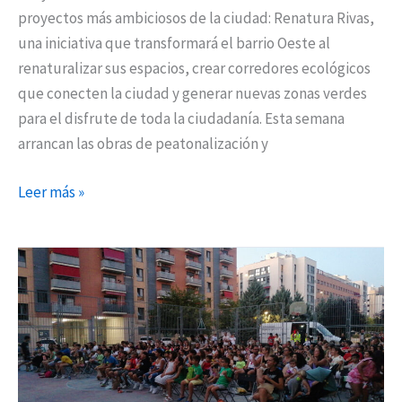
proyectos más ambiciosos de la ciudad: Renatura Rivas,
una iniciativa que transformará el barrio Oeste al
renaturalizar sus espacios, crear corredores ecológicos
que conecten la ciudad y generar nuevas zonas verdes
para el disfrute de toda la ciudadanía. Esta semana
arrancan las obras de peatonalización y
Leer más »
Noches
de
cine
de
verano
en