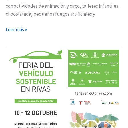
con actividades de animación y circo, talleres infantiles,
chocolatada, pequeños fuegos artificiales y
Leer más »
La
Feria
del
Vehículo
Sostenible
vuelve
a
Rivas
con
más