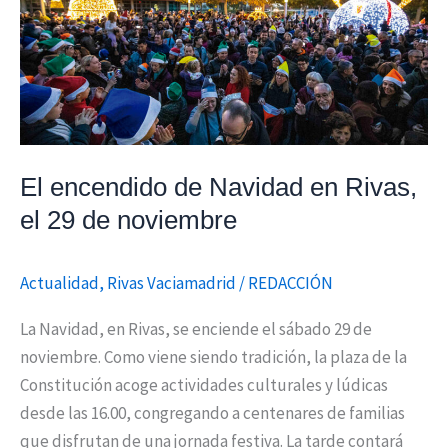
en
Rivas,
el
29
de
noviembre
El encendido de Navidad en Rivas,
el 29 de noviembre
Actualidad
,
Rivas Vaciamadrid
/
REDACCIÓN
La Navidad, en Rivas, se enciende el sábado 29 de
noviembre. Como viene siendo tradición, la plaza de la
Constitución acoge actividades culturales y lúdicas
desde las 16.00, congregando a centenares de familias
que disfrutan de una jornada festiva. La tarde contará