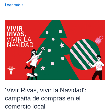
Leer más »
‘Vivir
Rivas,
vivir
la
Navidad’:
campaña
de
compras
en
el
‘Vivir Rivas, vivir la Navidad’:
comercio
campaña de compras en el
local
comercio local