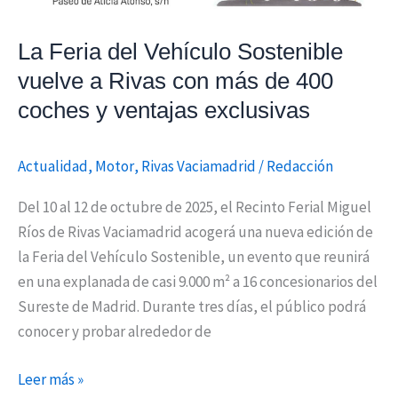
de
400
La Feria del Vehículo Sostenible
coches
vuelve a Rivas con más de 400
y
coches y ventajas exclusivas
ventajas
exclusivas
Actualidad
,
Motor
,
Rivas Vaciamadrid
/
Redacción
Del 10 al 12 de octubre de 2025, el Recinto Ferial Miguel
Ríos de Rivas Vaciamadrid acogerá una nueva edición de
la Feria del Vehículo Sostenible, un evento que reunirá
en una explanada de casi 9.000 m² a 16 concesionarios del
Sureste de Madrid. Durante tres días, el público podrá
conocer y probar alrededor de
Leer más »