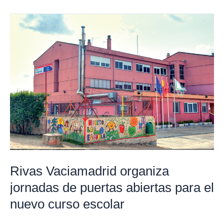
Rivas
Vaciamadrid
organiza
jornadas
de
puertas
abiertas
para
el
nuevo
curso
Rivas Vaciamadrid organiza
escolar
jornadas de puertas abiertas para el
nuevo curso escolar