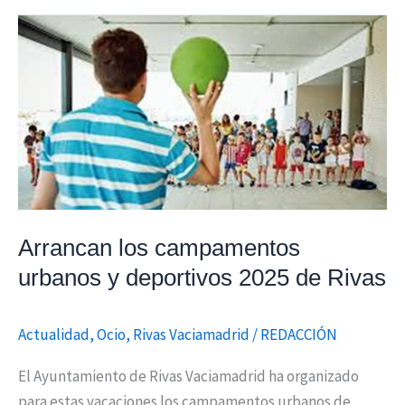
Arrancan
los
campamentos
urbanos
y
deportivos
2025
de
Rivas
Arrancan los campamentos
urbanos y deportivos 2025 de Rivas
Actualidad
,
Ocio
,
Rivas Vaciamadrid
/
REDACCIÓN
El Ayuntamiento de Rivas Vaciamadrid ha organizado
para estas vacaciones los campamentos urbanos de