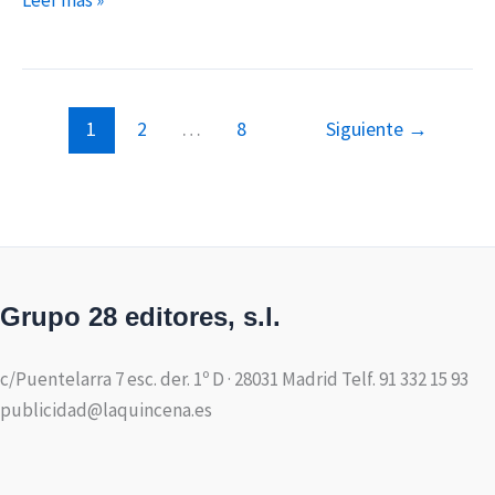
Leer más »
1
2
…
8
Siguiente
→
Grupo 28 editores, s.l.
c/Puentelarra 7 esc. der. 1º D · 28031 Madrid Telf. 91 332 15 93
publicidad@laquincena.es