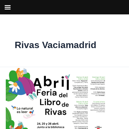
Ir
al
contenido
Rivas Vaciamadrid
Feria
del
Libro
de
Rivas
2026:
‘Lo
natural