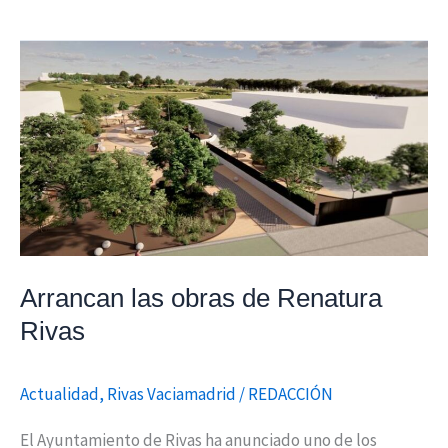
Arrancan
las
obras
de
Renatura
Rivas
Arrancan las obras de Renatura
Rivas
Actualidad
,
Rivas Vaciamadrid
/
REDACCIÓN
El Ayuntamiento de Rivas ha anunciado uno de los