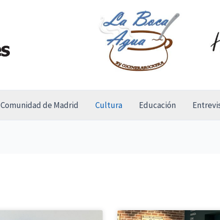
Comunidad de Madrid
Cultura
Educación
Entrevi
P
P
P
P
P