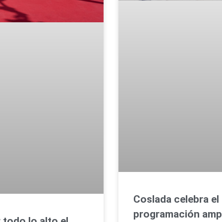
Coslada celebra el
programación amp
todo lo alto el