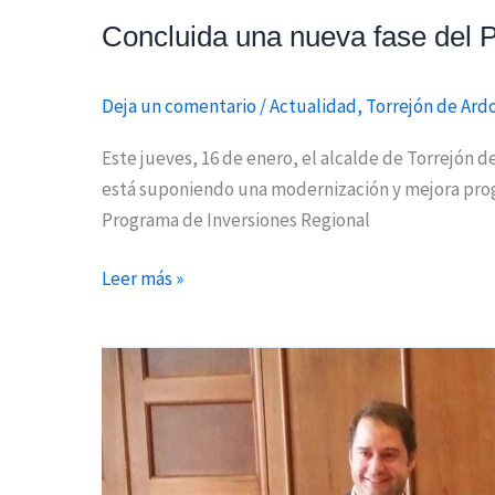
Concluida una nueva fase del P
Deja un comentario
/
Actualidad
,
Torrejón de Ard
Este jueves, 16 de enero, el alcalde de Torrejón 
está suponiendo una modernización y mejora progre
Programa de Inversiones Regional
Leer más »
El
Parque
de
Ocio
acogerá