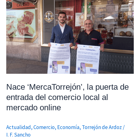
Nace
‘MercaTorrejón’,
la
puerta
de
entrada
del
comercio
local
al
Nace ‘MercaTorrejón’, la puerta de
mercado
entrada del comercio local al
online
mercado online
Actualidad
,
Comercio
,
Economía
,
Torrejón de Ardoz
/
I. F. Sancho