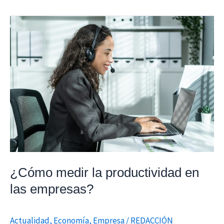
¿Cómo
medir
la
productividad
en
las
empresas?
¿Cómo medir la productividad en
las empresas?
Actualidad
,
Economía
,
Empresa
/
REDACCIÓN