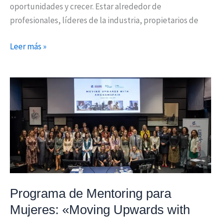
oportunidades y crecer. Estar alrededor de
profesionales, líderes de la industria, propietarios de
Leer más »
Programa
de
Mentoring
para
Mujeres:
«Moving
Upwards
with
Programa de Mentoring para
AmChamSpain»
Mujeres: «Moving Upwards with