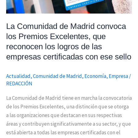
Excelentes,
que
reconocen
La Comunidad de Madrid convoca
los
los Premios Excelentes, que
logros
reconocen los logros de las
de
empresas certificadas con ese sello
las
empresas
Actualidad
,
Comunidad de Madrid
,
Economía
,
Empresa
/
certificadas
REDACCIÓN
con
ese
La Comunidad de Madrid tiene en marcha la convocatoria
sello
de los Premios Excelentes, una distinción que se otorga
a las organizaciones que destacan en sus respectivas
áreas y contribuyen significativamente a su sector, y que
está abierta a todas las empresas certificadas con el