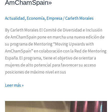
AmChamSpain»
Actualidad
,
Economía
,
Empresa
/
Carleth Morales
By Carleth Morales El Comité de Diversidad e Inclusión
de AmChamSpain pone en marcha una nueva edición de
su programa de Mentoring “Moving Upwards with
AmChamSpain” en colaboración con la Red de Mentoring
España. El programa, tiene el objetivo de orientar a
mujeres de alto potencial para favorecer su acceso
posiciones de máximo nivel en sus
Leer más »
La
Comunidad