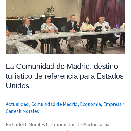
de
Madrid,
destino
turístico
de
referencia
para
Estados
La Comunidad de Madrid, destino
Unidos
turístico de referencia para Estados
Unidos
Actualidad
,
Comunidad de Madrid
,
Economía
,
Empresa
/
Carleth Morales
By Carleth Morales La Comunidad de Madrid se ha