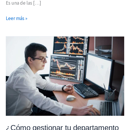
Es una de las […]
Leer más »
¿Cómo
gestionar
tu
departamento
financiero
a
través
de
la
automatización?
¿Cómo gestionar tu departamento