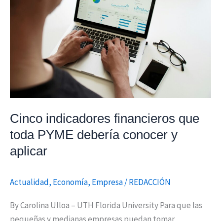
que
toda
PYME
debería
conocer
y
aplicar
Cinco indicadores financieros que
toda PYME debería conocer y
aplicar
Actualidad
,
Economía
,
Empresa
/
REDACCIÓN
By Carolina Ulloa – UTH Florida University Para que las
pequeñas y medianas empresas puedan tomar