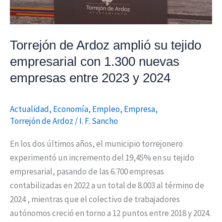
1.300
nuevas
empresas
Torrejón de Ardoz amplió su tejido
entre
empresarial con 1.300 nuevas
2023
empresas entre 2023 y 2024
y
2024
Actualidad
,
Economía
,
Empleo
,
Empresa
,
Torrejón de Ardoz
/
I. F. Sancho
En los dos últimos años, el municipio torrejonero
experimentó un incremento del 19,45% en su tejido
empresarial, pasando de las 6.700 empresas
contabilizadas en 2022 a un total de 8.003 al término de
2024 , mientras que el colectivo de trabajadores
autónomos creció en torno a 12 puntos entre 2018 y 2024.