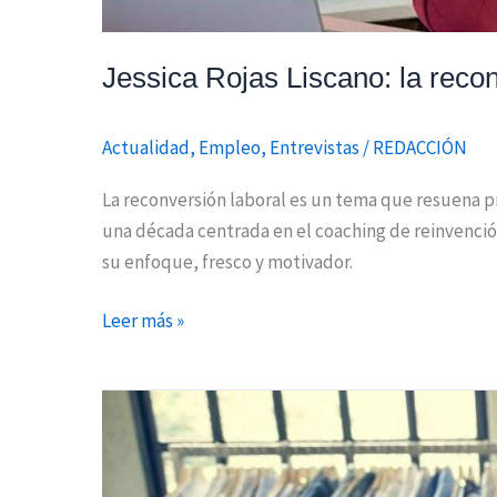
Jessica Rojas Liscano: la reco
Actualidad
,
Empleo
,
Entrevistas
/
REDACCIÓN
La reconversión laboral es un tema que resuena p
una década centrada en el coaching de reinvención
su enfoque, fresco y motivador.
Leer más »
La
Comunidad
de