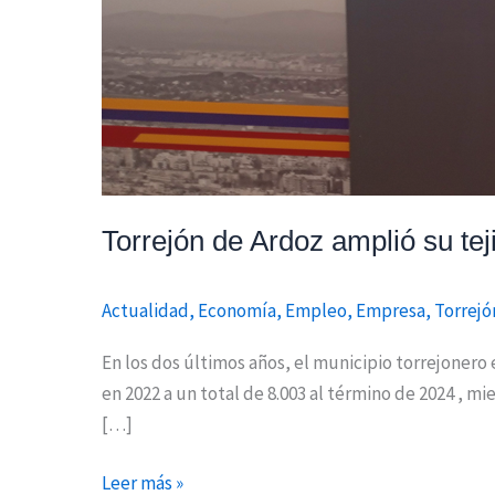
Torrejón de Ardoz amplió su te
Actualidad
,
Economía
,
Empleo
,
Empresa
,
Torrejó
En los dos últimos años, el municipio torrejoner
en 2022 a un total de 8.003 al término de 2024 , m
[…]
Leer más »