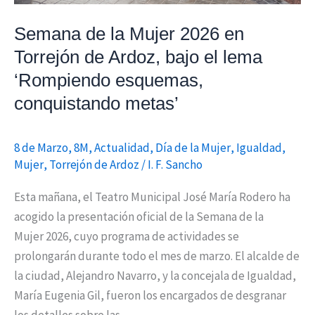
lema
Semana de la Mujer 2026 en
‘Rompiendo
esquemas,
Torrejón de Ardoz, bajo el lema
conquistando
‘Rompiendo esquemas,
metas’
conquistando metas’
8 de Marzo
,
8M
,
Actualidad
,
Día de la Mujer
,
Igualdad
,
Mujer
,
Torrejón de Ardoz
/
I. F. Sancho
Esta mañana, el Teatro Municipal José María Rodero ha
acogido la presentación oficial de la Semana de la
Mujer 2026, cuyo programa de actividades se
prolongarán durante todo el mes de marzo. El alcalde de
la ciudad, Alejandro Navarro, y la concejala de Igualdad,
María Eugenia Gil, fueron los encargados de desgranar