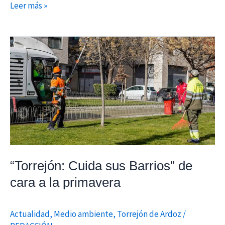
Leer más »
“Torrejón:
Cuida
sus
Barrios”
de
cara
a
la
primavera
“Torrejón: Cuida sus Barrios” de
cara a la primavera
Actualidad
,
Medio ambiente
,
Torrejón de Ardoz
/