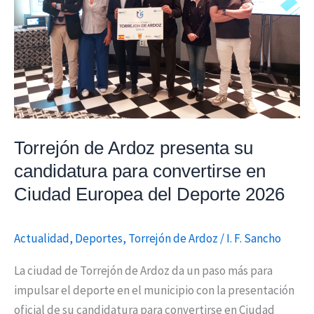
presenta
su
candidatura
para
convertirse
en
Ciudad
Europea
Torrejón de Ardoz presenta su
del
candidatura para convertirse en
Deporte
Ciudad Europea del Deporte 2026
2026
Actualidad
,
Deportes
,
Torrejón de Ardoz
/
I. F. Sancho
La ciudad de Torrejón de Ardoz da un paso más para
impulsar el deporte en el municipio con la presentación
oficial de su candidatura para convertirse en Ciudad