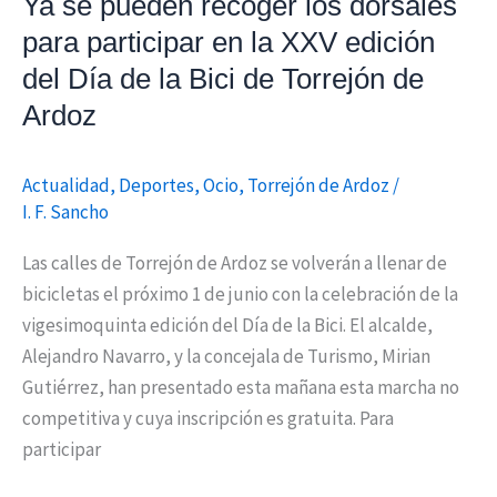
Ya se pueden recoger los dorsales
del
para participar en la XXV edición
Día
de
del Día de la Bici de Torrejón de
la
Ardoz
Bici
de
Actualidad
,
Deportes
,
Ocio
,
Torrejón de Ardoz
/
Torrejón
I. F. Sancho
de
Ardoz
Las calles de Torrejón de Ardoz se volverán a llenar de
bicicletas el próximo 1 de junio con la celebración de la
vigesimoquinta edición del Día de la Bici. El alcalde,
Alejandro Navarro, y la concejala de Turismo, Mirian
Gutiérrez, han presentado esta mañana esta marcha no
competitiva y cuya inscripción es gratuita. Para
participar