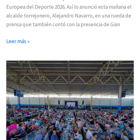
Europea del Deporte 2026. Así lo anunció esta mañana el
alcalde torrejonero, Alejandro Navarro, en una rueda de
prensa que también contó con la presencia de Gian
Leer más »
Torrejón
se
vuelca
con
el
tradicional
reparto
gratuito
de