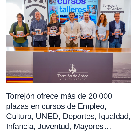
ofrece
más
de
20.000
plazas
en
cursos
de
Empleo,
Cultura,
UNED,
Torrejón ofrece más de 20.000
Deportes,
plazas en cursos de Empleo,
Igualdad,
Infancia,
Cultura, UNED, Deportes, Igualdad,
Juventud,
Infancia, Juventud, Mayores…
Mayores…