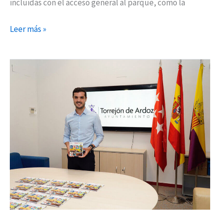
incluidas con el acceso general al parque, como la
Leer más »
Más
de
20.000
plazas
para
los
torrejoneros
en
formación
para
el
Empleo,