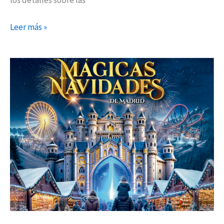
los detalles sobre las
Leer más »
Vuelve
Mágicas
Navidades
a
Torrejón
de
Ardoz