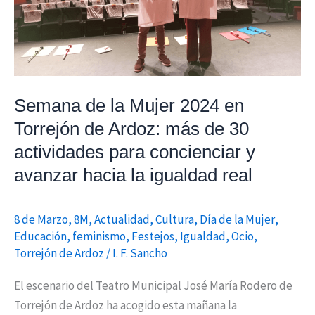
Torrejón
de
Ardoz:
más
de
Semana de la Mujer 2024 en
30
Torrejón de Ardoz: más de 30
actividades
actividades para concienciar y
para
concienciar
avanzar hacia la igualdad real
y
avanzar
8 de Marzo
,
8M
,
Actualidad
,
Cultura
,
Día de la Mujer
,
hacia
Educación
,
feminismo
,
Festejos
,
Igualdad
,
Ocio
,
la
Torrejón de Ardoz
/
I. F. Sancho
igualdad
El escenario del Teatro Municipal José María Rodero de
real
Torrejón de Ardoz ha acogido esta mañana la