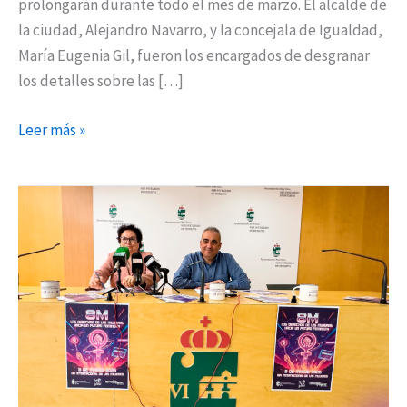
prolongarán durante todo el mes de marzo. El alcalde de
la ciudad, Alejandro Navarro, y la concejala de Igualdad,
María Eugenia Gil, fueron los encargados de desgranar
los detalles sobre las […]
Leer más »
Talleres,
cine,
teatro
y
deporte
para
celebrar
el
8M