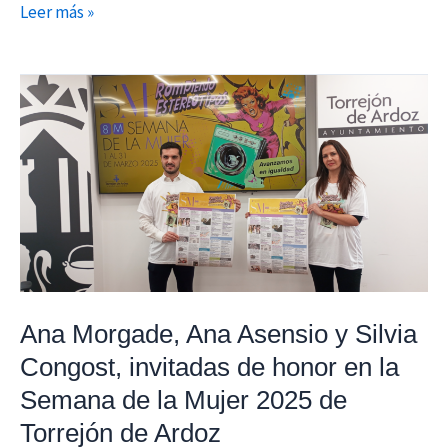
Leer más »
Ana
Morgade,
Ana
Asensio
y
Silvia
Congost,
invitadas
de
Ana Morgade, Ana Asensio y Silvia
honor
Congost, invitadas de honor en la
en
Semana de la Mujer 2025 de
la
Semana
Torrejón de Ardoz