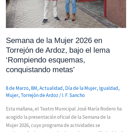
Ardoz,
bajo
el
lema
Semana de la Mujer 2026 en
‘Rompiendo
esquemas,
Torrejón de Ardoz, bajo el lema
conquistando
‘Rompiendo esquemas,
metas’
conquistando metas’
8 de Marzo
,
8M
,
Actualidad
,
Día de la Mujer
,
Igualdad
,
Mujer
,
Torrejón de Ardoz
/
I. F. Sancho
Esta mañana, el Teatro Municipal José María Rodero ha
acogido la presentación oficial de la Semana de la
Mujer 2026, cuyo programa de actividades se