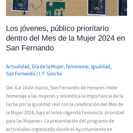
de
la
Mujer
2024
Los jóvenes, público prioritario
en
dentro del Mes de la Mujer 2024 en
San
San Fernando
Fernando
Actualidad
,
Día de la Mujer
,
feminismo
,
Igualdad
,
San Fernando
/
I. F. Sancho
Del 4 al 24 de marzo, San Fernando de Henares rinde
homenaje a las mujeres y reivindica la importancia de la
lucha por la igualdad real con la celebración del Mes de
la Mujer 2024, bajo el lema «Agenda Feminista: prioridad
para las Mujeres». La presentación del programa de
actividades organizado desde el Ayuntamiento en