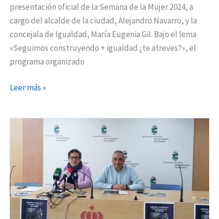
presentación oficial de la Semana de la Mujer 2024, a
cargo del alcalde de la ciudad, Alejandro Navarro, y la
concejala de Igualdad, María Eugenia Gil. Bajo el lema
«Seguimos construyendo + igualdad ¿te atreves?», el
programa organizado
Leer más »
Los
jóvenes,
público
prioritario
dentro
del
Mes