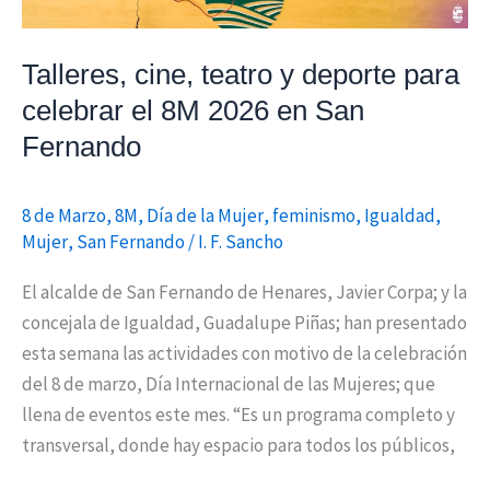
2026
en
Talleres, cine, teatro y deporte para
San
celebrar el 8M 2026 en San
Fernando
Fernando
8 de Marzo
,
8M
,
Día de la Mujer
,
feminismo
,
Igualdad
,
Mujer
,
San Fernando
/
I. F. Sancho
El alcalde de San Fernando de Henares, Javier Corpa; y la
concejala de Igualdad, Guadalupe Piñas; han presentado
esta semana las actividades con motivo de la celebración
del 8 de marzo, Día Internacional de las Mujeres; que
llena de eventos este mes. “Es un programa completo y
transversal, donde hay espacio para todos los públicos,