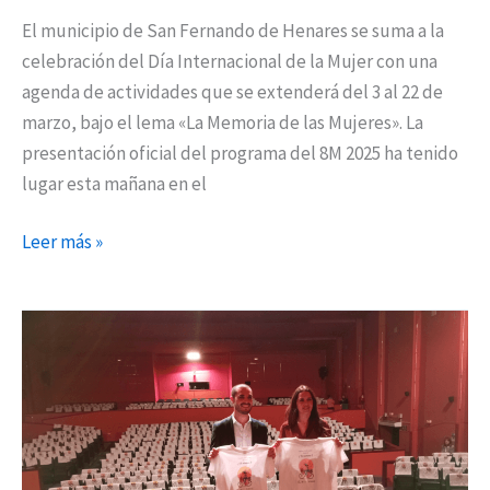
El municipio de San Fernando de Henares se suma a la
celebración del Día Internacional de la Mujer con una
agenda de actividades que se extenderá del 3 al 22 de
marzo, bajo el lema «La Memoria de las Mujeres». La
presentación oficial del programa del 8M 2025 ha tenido
lugar esta mañana en el
Leer más »
Semana
de
la
Mujer
2024
en