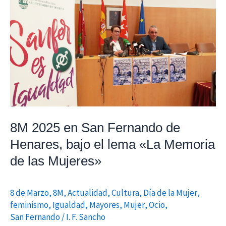
en
San
Fernando
de
Henares,
bajo
el
lema
«La
8M 2025 en San Fernando de
Memoria
Henares, bajo el lema «La Memoria
de
de las Mujeres»
las
Mujeres»
8 de Marzo
,
8M
,
Actualidad
,
Cultura
,
Día de la Mujer
,
feminismo
,
Igualdad
,
Mayores
,
Mujer
,
Ocio
,
San Fernando
/
I. F. Sancho