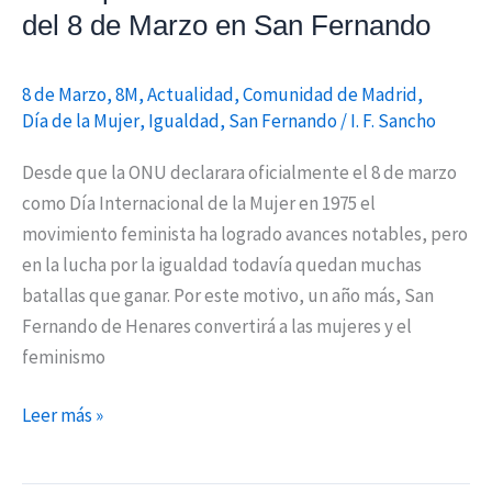
de
del 8 de Marzo en San Fernando
Marzo
en
8 de Marzo
,
8M
,
Actualidad
,
Comunidad de Madrid
,
San
Día de la Mujer
,
Igualdad
,
San Fernando
/
I. F. Sancho
Fernando
Desde que la ONU declarara oficialmente el 8 de marzo
como Día Internacional de la Mujer en 1975 el
movimiento feminista ha logrado avances notables, pero
en la lucha por la igualdad todavía quedan muchas
batallas que ganar. Por este motivo, un año más, San
Fernando de Henares convertirá a las mujeres y el
feminismo
Leer más »