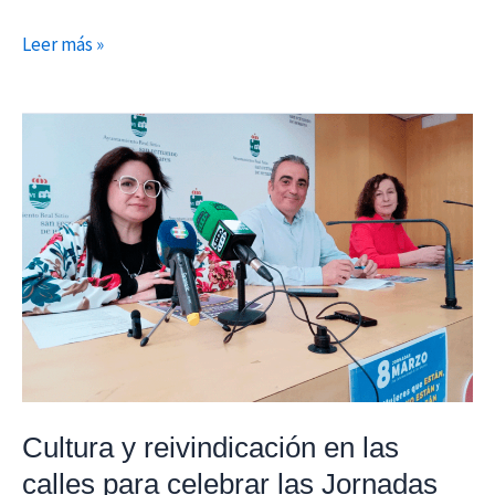
Leer más »
Cultura
y
reivindicación
en
las
calles
para
celebrar
las
Jornadas
del
Cultura y reivindicación en las
8
calles para celebrar las Jornadas