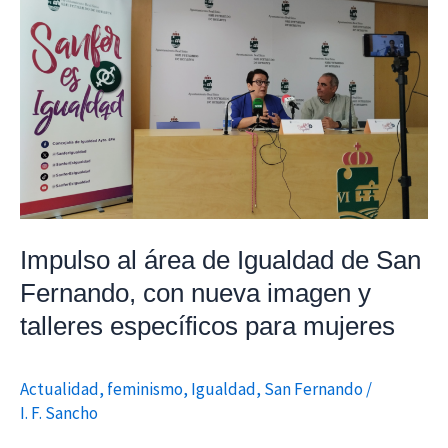
al
área
de
Igualdad
de
San
Fernando,
con
nueva
Impulso al área de Igualdad de San
imagen
y
Fernando, con nueva imagen y
talleres
talleres específicos para mujeres
específicos
para
Actualidad
,
feminismo
,
Igualdad
,
San Fernando
/
mujeres
I. F. Sancho