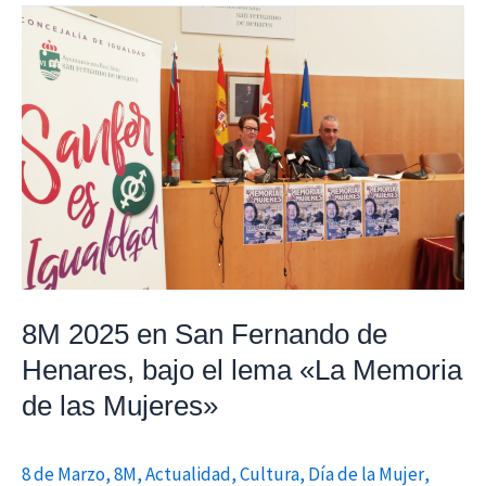
8M
2025
en
San
Fernando
de
Henares,
bajo
el
lema
«La
8M 2025 en San Fernando de
Memoria
Henares, bajo el lema «La Memoria
de
de las Mujeres»
las
Mujeres»
8 de Marzo
,
8M
,
Actualidad
,
Cultura
,
Día de la Mujer
,