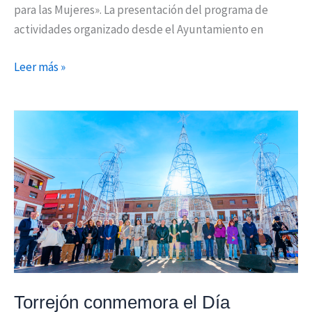
para las Mujeres». La presentación del programa de
actividades organizado desde el Ayuntamiento en
Leer más »
Torrejón
conmemora
el
Día
Internacional
contra
la
Violencia
de
Género
Torrejón conmemora el Día