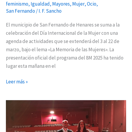
feminismo
,
Igualdad
,
Mayores
,
Mujer
,
Ocio
,
San Fernando
/
I. F. Sancho
El municipio de San Fernando de Henares se suma a la
celebración del Día Internacional de la Mujer con una
agenda de actividades que se extenderá del 3 al 22 de
marzo, bajo el lema «La Memoria de las Mujeres». La
presentación oficial del programa del 8M 2025 ha tenido
lugar esta mañana en el
Leer más »
Semana
de
la
Mujer