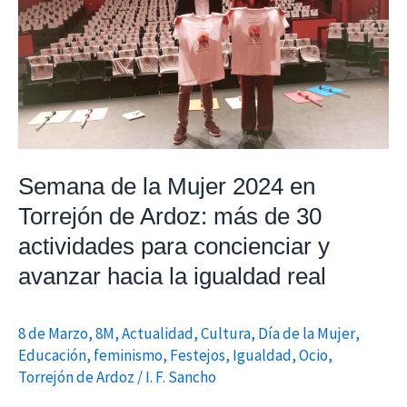
2024
en
Torrejón
de
Ardoz:
más
de
Semana de la Mujer 2024 en
30
Torrejón de Ardoz: más de 30
actividades
actividades para concienciar y
para
concienciar
avanzar hacia la igualdad real
y
avanzar
8 de Marzo
,
8M
,
Actualidad
,
Cultura
,
Día de la Mujer
,
hacia
Educación
,
feminismo
,
Festejos
,
Igualdad
,
Ocio
,
la
Torrejón de Ardoz
/
I. F. Sancho
igualdad