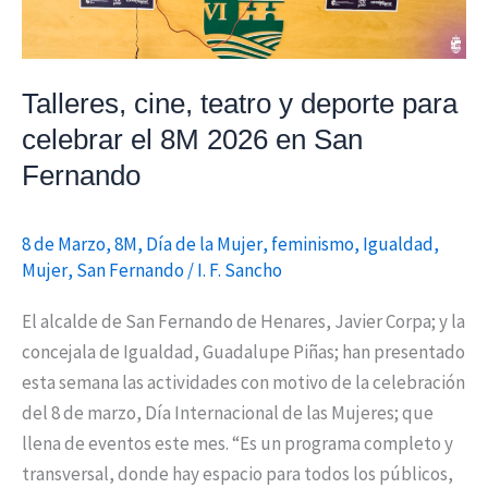
8M
2026
en
Talleres, cine, teatro y deporte para
San
celebrar el 8M 2026 en San
Fernando
Fernando
8 de Marzo
,
8M
,
Día de la Mujer
,
feminismo
,
Igualdad
,
Mujer
,
San Fernando
/
I. F. Sancho
El alcalde de San Fernando de Henares, Javier Corpa; y la
concejala de Igualdad, Guadalupe Piñas; han presentado
esta semana las actividades con motivo de la celebración
del 8 de marzo, Día Internacional de las Mujeres; que
llena de eventos este mes. “Es un programa completo y
transversal, donde hay espacio para todos los públicos,