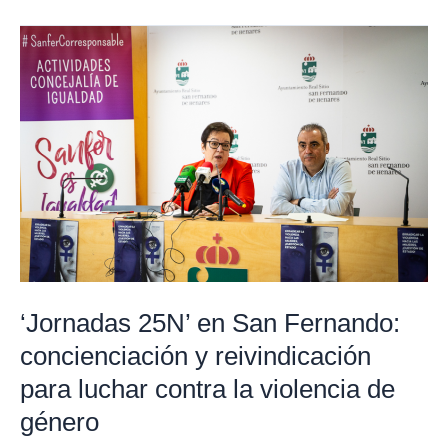
‘Jornadas
25N’
en
San
Fernando:
concienciación
y
reivindicación
para
luchar
contra
‘Jornadas 25N’ en San Fernando:
la
concienciación y reivindicación
violencia
para luchar contra la violencia de
de
género
género