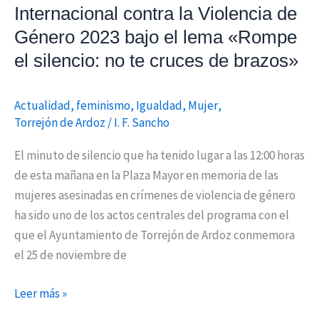
2023
Internacional contra la Violencia de
bajo
Género 2023 bajo el lema «Rompe
el
el silencio: no te cruces de brazos»
lema
«Rompe
el
Actualidad
,
feminismo
,
Igualdad
,
Mujer
,
silencio:
Torrejón de Ardoz
/
I. F. Sancho
no
El minuto de silencio que ha tenido lugar a las 12:00 horas
te
de esta mañana en la Plaza Mayor en memoria de las
cruces
mujeres asesinadas en crímenes de violencia de género
de
ha sido uno de los actos centrales del programa con el
brazos»
que el Ayuntamiento de Torrejón de Ardoz conmemora
el 25 de noviembre de
Leer más »