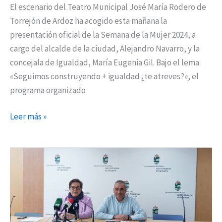
El escenario del Teatro Municipal José María Rodero de
real
Torrejón de Ardoz ha acogido esta mañana la
presentación oficial de la Semana de la Mujer 2024, a
cargo del alcalde de la ciudad, Alejandro Navarro, y la
concejala de Igualdad, María Eugenia Gil. Bajo el lema
«Seguimos construyendo + igualdad ¿te atreves?», el
programa organizado
Leer más »
Los
jóvenes,
público
prioritario
dentro