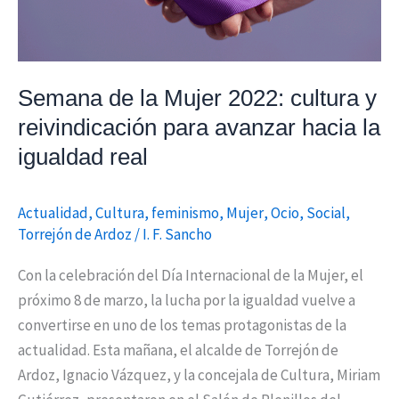
cultura
y
reivindicación
para
Semana de la Mujer 2022: cultura y
avanzar
reivindicación para avanzar hacia la
hacia
la
igualdad real
igualdad
real
Actualidad
,
Cultura
,
feminismo
,
Mujer
,
Ocio
,
Social
,
Torrejón de Ardoz
/
I. F. Sancho
Con la celebración del Día Internacional de la Mujer, el
próximo 8 de marzo, la lucha por la igualdad vuelve a
convertirse en uno de los temas protagonistas de la
actualidad. Esta mañana, el alcalde de Torrejón de
Ardoz, Ignacio Vázquez, y la concejala de Cultura, Miriam