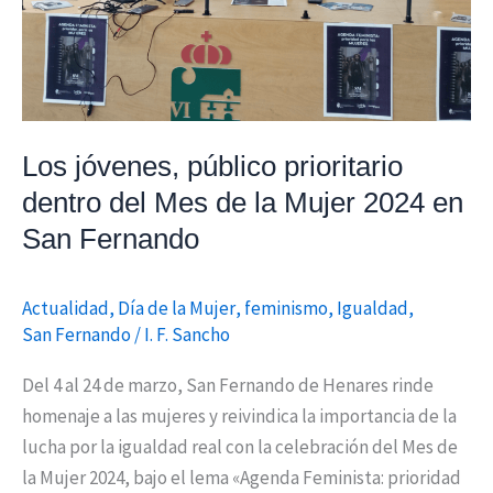
del
Mes
de
la
Mujer
2024
Los jóvenes, público prioritario
en
dentro del Mes de la Mujer 2024 en
San
San Fernando
Fernando
Actualidad
,
Día de la Mujer
,
feminismo
,
Igualdad
,
San Fernando
/
I. F. Sancho
Del 4 al 24 de marzo, San Fernando de Henares rinde
homenaje a las mujeres y reivindica la importancia de la
lucha por la igualdad real con la celebración del Mes de
la Mujer 2024, bajo el lema «Agenda Feminista: prioridad