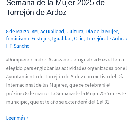
Semana de la Mujer 2025 de
la
Semana
Torrejón de Ardoz
de
la
8 de Marzo
,
8M
,
Actualidad
,
Cultura
,
Día de la Mujer
,
Mujer
feminismo
,
Festejos
,
Igualdad
,
Ocio
,
Torrejón de Ardoz
/
2025
I. F. Sancho
de
«Rompiendo mitos. Avanzamos en igualdad» es el lema
Torrejón
elegido para englobar las actividades organizadas por el
de
Ayuntamiento de Torrejón de Ardoz con motivo del Día
Ardoz
Internacional de las Mujeres, que se celebrará el
próximo 8 de marzo. La Semana de la Mujer 2025 en este
municipio, que este año se extenderá del 1 al 31
Leer más »