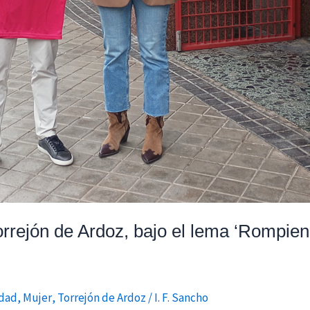
rrejón de Ardoz, bajo el lema ‘Rompi
ldad
,
Mujer
,
Torrejón de Ardoz
/
I. F. Sancho