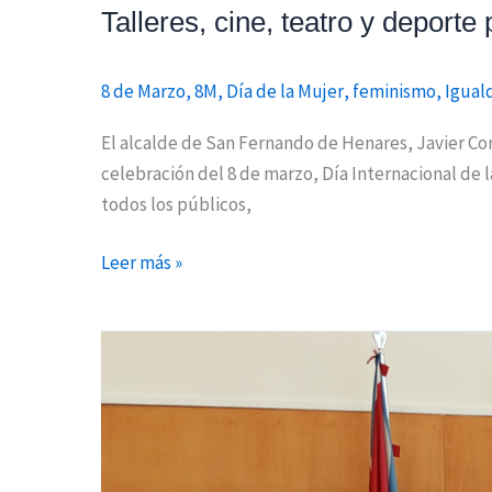
Talleres, cine, teatro y deport
8 de Marzo
,
8M
,
Día de la Mujer
,
feminismo
,
Igual
El alcalde de San Fernando de Henares, Javier Cor
celebración del 8 de marzo, Día Internacional de 
todos los públicos,
Leer más »
San
Fernando
y
Coslada
celebran