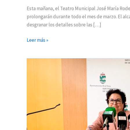
Esta mañana, el Teatro Municipal José María Roder
prolongarán durante todo el mes de marzo. El alca
desgranar los detalles sobre las […]
Leer más »
Talleres,
cine,
teatro
y
deporte
para
celebrar
el
8M