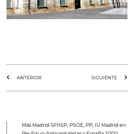
Ant
Sig
ANTERIOR
SIGUIENTE
Más Madrid-SFHSP, PSOE, PP, IU Madrid en
Pie-Equo-Anticapitalistas y España 2000