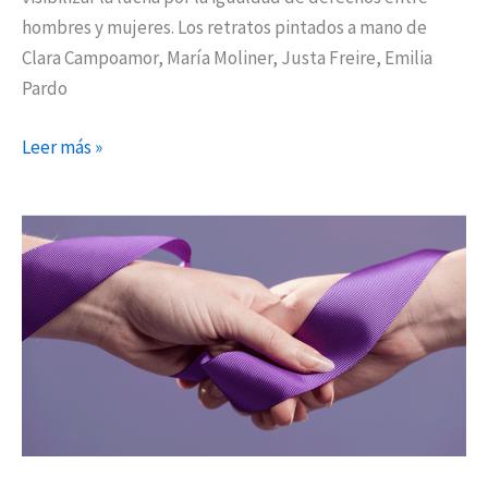
hombres y mujeres. Los retratos pintados a mano de
Clara Campoamor, María Moliner, Justa Freire, Emilia
Pardo
Leer más »
Semana
de
la
Mujer
2022:
cultura
y
reivindicación
para