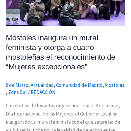
a
cuatro
mostoleñas
el
Móstoles inaugura un mural
reconocimiento
feminista y otorga a cuatro
de
mostoleñas el reconocimiento de
“Mujeres
excepcionales”
“Mujeres excepcionales”
8 de Marzo
,
Actualidad
,
Comunidad de Madrid
,
Móstoles
,
Zona Sur
/
REDACCIÓN
Con motivo de los actos organizados por el 8 de marzo,
Día Internacional de las Mujeres, el Gobierno Local ha
inaugurado un mural feminista con el que se pretende
visibilizar la lucha por la igualdad de derechos entre