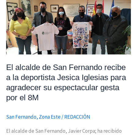
El
alcalde
de
San
Fernando
recibe
a
la
El alcalde de San Fernando recibe
deportista
a la deportista Jesica Iglesias para
Jesica
agradecer su espectacular gesta
Iglesias
por el 8M
para
agradecer
su
San Fernando
,
Zona Este
/
REDACCIÓN
espectacular
El alcalde de San Fernando, Javier Corpa; ha recibido
gesta