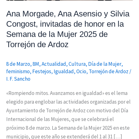
de
Ana Morgade, Ana Asensio y Silvia
honor
Congost, invitadas de honor en la
en
Semana de la Mujer 2025 de
la
Semana
Torrejón de Ardoz
de
la
8 de Marzo
,
8M
,
Actualidad
,
Cultura
,
Día de la Mujer
,
Mujer
feminismo
,
Festejos
,
Igualdad
,
Ocio
,
Torrejón de Ardoz
/
2025
I. F. Sancho
de
«Rompiendo mitos. Avanzamos en igualdad» es el lema
Torrejón
elegido para englobar las actividades organizadas por el
de
Ayuntamiento de Torrejón de Ardoz con motivo del Día
Ardoz
Internacional de las Mujeres, que se celebrará el
próximo 8 de marzo. La Semana de la Mujer 2025 en este
municipio, que este año se extenderá del 1 al 31 […]