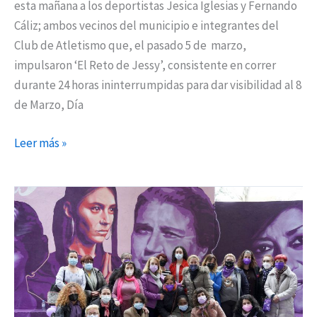
esta mañana a los deportistas Jesica Iglesias y Fernando
por
Cáliz; ambos vecinos del municipio e integrantes del
el
Club de Atletismo que, el pasado 5 de marzo,
8M
impulsaron ‘El Reto de Jessy’, consistente en correr
durante 24 horas ininterrumpidas para dar visibilidad al 8
de Marzo, Día
Leer más »
Móstoles
inaugura
un
mural
feminista
y
otorga