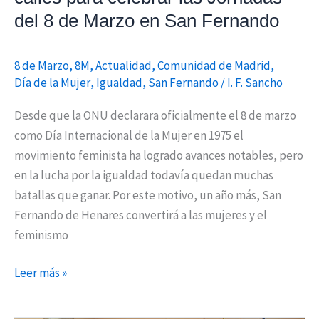
de
del 8 de Marzo en San Fernando
Marzo
en
8 de Marzo
,
8M
,
Actualidad
,
Comunidad de Madrid
,
San
Día de la Mujer
,
Igualdad
,
San Fernando
/
I. F. Sancho
Fernando
Desde que la ONU declarara oficialmente el 8 de marzo
como Día Internacional de la Mujer en 1975 el
movimiento feminista ha logrado avances notables, pero
en la lucha por la igualdad todavía quedan muchas
batallas que ganar. Por este motivo, un año más, San
Fernando de Henares convertirá a las mujeres y el
feminismo
Leer más »