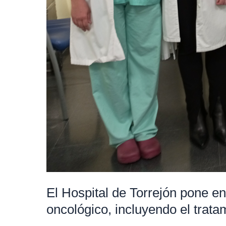
tratamiento
a
domicilio
El Hospital de Torrejón pone e
oncológico, incluyendo el trata