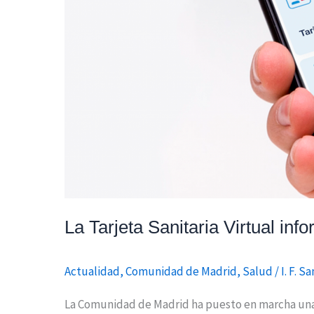
las
farmacias
de
guardia
La Tarjeta Sanitaria Virtual in
Actualidad
,
Comunidad de Madrid
,
Salud
/
I. F. S
La Comunidad de Madrid ha puesto en marcha una nu