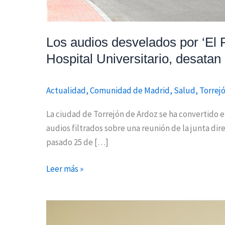
desatan
el
escándalo
Los audios desvelados por ‘El 
en
Hospital Universitario, desatan
Torrejón
Actualidad
,
Comunidad de Madrid
,
Salud
,
Torrej
La ciudad de Torrejón de Ardoz se ha convertido e
audios filtrados sobre una reunión de la junta di
pasado 25 de […]
Leer más »
El
Hospital