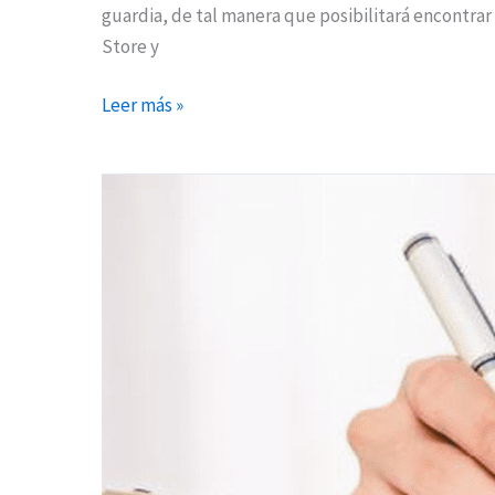
guardia, de tal manera que posibilitará encontrar
Store y
Leer más »
Sanidad
mantendrá
abiertos
los
80
centros
sanitarios
24
horas