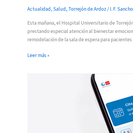
Actualidad
,
Salud
,
Torrejón de Ardoz
/
I. F. Sancho
Esta mañana, el Hospital Universitario de Torrejón
prestando especial atención al bienestar emociona
remodelación de la sala de espera para pacientes
Leer más »
La
Tarjeta
Sanitaria
Virtual
informará
también
sobre