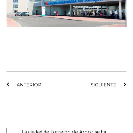
Ant
Sig
ANTERIOR
SIGUIENTE
Torrejón de Ardoz
La ciudad de
se ha