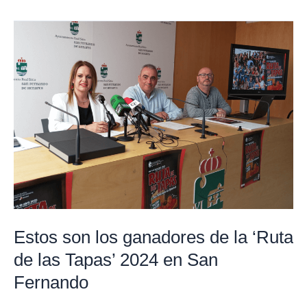
Estos
son
los
ganadores
de
la
‘Ruta
de
las
Tapas’
2024
Estos son los ganadores de la ‘Ruta
en
de las Tapas’ 2024 en San
San
Fernando
Fernando