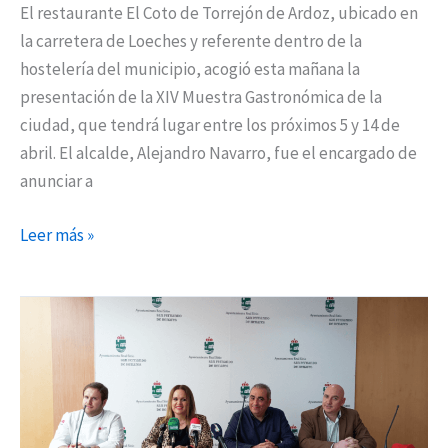
El restaurante El Coto de Torrejón de Ardoz, ubicado en
la carretera de Loeches y referente dentro de la
hostelería del municipio, acogió esta mañana la
presentación de la XIV Muestra Gastronómica de la
ciudad, que tendrá lugar entre los próximos 5 y 14 de
abril. El alcalde, Alejandro Navarro, fue el encargado de
anunciar a
Leer más »
La
‘Ruta
de
las
Tapas’