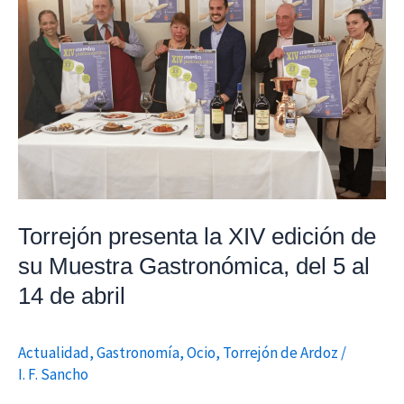
la
XIV
edición
de
su
Muestra
Gastronómica,
del
5
al
Torrejón presenta la XIV edición de
14
su Muestra Gastronómica, del 5 al
de
14 de abril
abril
Actualidad
,
Gastronomía
,
Ocio
,
Torrejón de Ardoz
/
I. F. Sancho