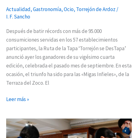
la
Tapa
Actualidad
,
Gastronomía
,
Ocio
,
Torrejón de Ardoz
/
I. F. Sancho
de
Torrejón
Después de batir récords con más de 95.000
consumiciones servidas en los 57 establecimientos
participantes, la Ruta de la Tapa ‘Torrejón se DesTapa’
anunció ayer los ganadores de su vigésimo cuarta
edición, celebrada el pasado mes de septiembre. En esta
ocasión, el triunfo ha sido para las «Migas Infieles», de la
Terraza del Zoco. El
Leer más »
Dos
de