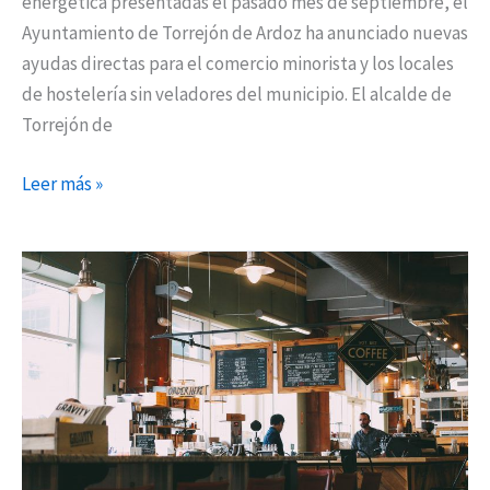
energética presentadas el pasado mes de septiembre, el
Ayuntamiento de Torrejón de Ardoz ha anunciado nuevas
ayudas directas para el comercio minorista y los locales
de hostelería sin veladores del municipio. El alcalde de
Torrejón de
Leer más »
La
Comunidad
tramita
la
nueva
normativa
para
ampliar