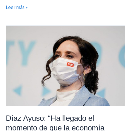
Leer más »
Díaz
Ayuso:
“Ha
llegado
el
momento
de
que
la
economía
madrileña
Díaz Ayuso: “Ha llegado el
retome
momento de que la economía
su