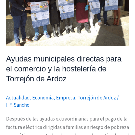
comercio
y
la
hostelería
de
Torrejón
Ayudas municipales directas para
de
el comercio y la hostelería de
Ardoz
Torrejón de Ardoz
Actualidad
,
Economía
,
Empresa
,
Torrejón de Ardoz
/
I. F. Sancho
Después de las ayudas extraordinarias para el pago de la
factura eléctrica dirigidas a familias en riesgo de pobreza