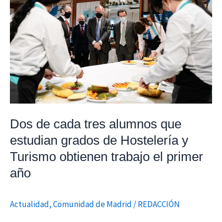
cada
tres
alumnos
que
estudian
grados
de
Hostelería
y
Dos de cada tres alumnos que
Turismo
estudian grados de Hostelería y
obtienen
Turismo obtienen trabajo el primer
trabajo
el
año
primer
año
Actualidad
,
Comunidad de Madrid
/
REDACCIÓN