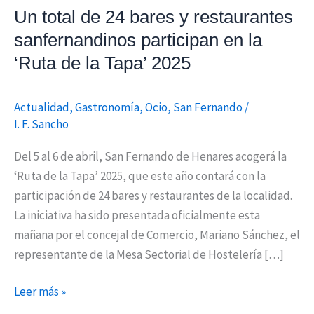
Un total de 24 bares y restaurantes
participan
en
sanfernandinos participan en la
la
‘Ruta de la Tapa’ 2025
‘Ruta
de
Actualidad
,
Gastronomía
,
Ocio
,
San Fernando
/
la
I. F. Sancho
Tapa’
2025
Del 5 al 6 de abril, San Fernando de Henares acogerá la
‘Ruta de la Tapa’ 2025, que este año contará con la
participación de 24 bares y restaurantes de la localidad.
La iniciativa ha sido presentada oficialmente esta
mañana por el concejal de Comercio, Mariano Sánchez, el
representante de la Mesa Sectorial de Hostelería […]
Leer más »