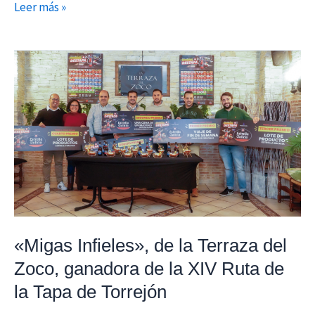
Leer más »
«Migas
Infieles»,
de
la
Terraza
del
Zoco,
ganadora
de
la
«Migas Infieles», de la Terraza del
XIV
Zoco, ganadora de la XIV Ruta de
Ruta
la Tapa de Torrejón
de