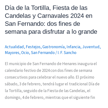
en
Día de la Tortilla, Fiesta de las
San
Candelas y Carnavales 2024 en
Fernando:
San Fernando: dos fines de
dos
fines
semana para disfrutar a lo grande
de
semana
Actualidad
,
Festejos
,
Gastronomía
,
Infancia
,
Juventud
,
para
Mayores
,
Ocio
,
San Fernando
/
I. F. Sancho
disfrutar
El municipio de San Fernando de Henares inaugura el
a
calendario festivo de 2024 con dos fines de semana
lo
consecutivos para celebrar el nuevo año. El próximo
grande
sábado, 3 de febrero, tendrá lugar el tradicional Día de
la Tortilla, seguido de la Fiesta de las Candelas, el
domingo, 4 de febrero, mientras que el siguiente fin