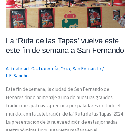
vuelve
este
este
fin
de
La ‘Ruta de las Tapas’ vuelve este
semana
este fin de semana a San Fernando
a
San
Fernando
Actualidad
,
Gastronomía
,
Ocio
,
San Fernando
/
I. F. Sancho
Este fin de semana, la ciudad de San Fernando de
Henares rinde homenaje a una de nuestras grandes
tradiciones patrias, apreciada por paladares de todo el
mundo, con la celebración de la ‘Ruta de las Tapas’ 2024.
La presentación de la nueva edición de estas jornadas
gastronómicas tuvo lugar esta mañana en el