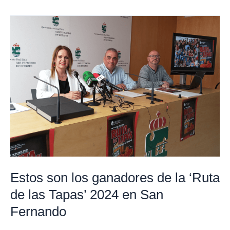
Estos
son
los
ganadores
de
la
‘Ruta
de
las
Tapas’
2024
Estos son los ganadores de la ‘Ruta
en
de las Tapas’ 2024 en San
San
Fernando
Fernando