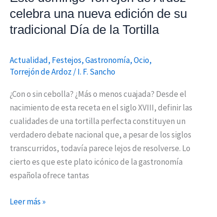
de
celebra una nueva edición de su
su
tradicional Día de la Tortilla
tradicional
Día
de
Actualidad
,
Festejos
,
Gastronomía
,
Ocio
,
Torrejón de Ardoz
/
I. F. Sancho
la
Tortilla
¿Con o sin cebolla? ¿Más o menos cuajada? Desde el
nacimiento de esta receta en el siglo XVIII, definir las
cualidades de una tortilla perfecta constituyen un
verdadero debate nacional que, a pesar de los siglos
transcurridos, todavía parece lejos de resolverse. Lo
cierto es que este plato icónico de la gastronomía
española ofrece tantas
Leer más »