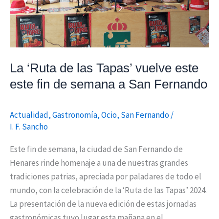
vuelve
este
este
fin
de
La ‘Ruta de las Tapas’ vuelve este
semana
este fin de semana a San Fernando
a
San
Fernando
Actualidad
,
Gastronomía
,
Ocio
,
San Fernando
/
I. F. Sancho
Este fin de semana, la ciudad de San Fernando de
Henares rinde homenaje a una de nuestras grandes
tradiciones patrias, apreciada por paladares de todo el
mundo, con la celebración de la ‘Ruta de las Tapas’ 2024.
La presentación de la nueva edición de estas jornadas
gastronómicas tuvo lugar esta mañana en el