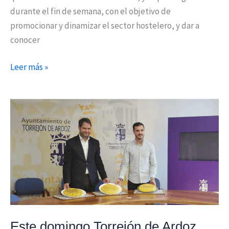
durante el fin de semana, con el objetivo de
promocionar y dinamizar el sector hostelero, y dar a
conocer
Leer más »
Este
domingo
Torrejón
de
Ardoz
celebra
una
nueva
edición
Este domingo Torrejón de Ardoz