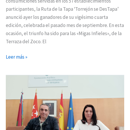
consumiciones servidas en los 57 establecimientos
participantes, la Ruta de la Tapa ‘Torrejón se DesTapa’
anunció ayer los ganadores de su vigésimo cuarta
edición, celebrada el pasado mes de septiembre. En esta
ocasión, el triunfo ha sido para las «Migas Infieles», de la
Terraza del Zoco. El
Leer más »
Nueva
edición
de
la
Ruta
de
las