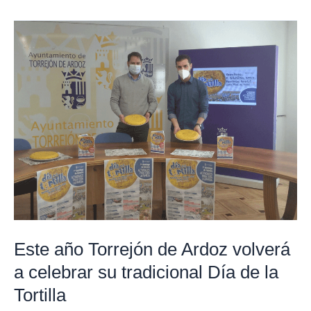
Este
año
Torrejón
de
Ardoz
volverá
a
celebrar
su
tradicional
Día
de
Este año Torrejón de Ardoz volverá
la
a celebrar su tradicional Día de la
Tortilla
Tortilla