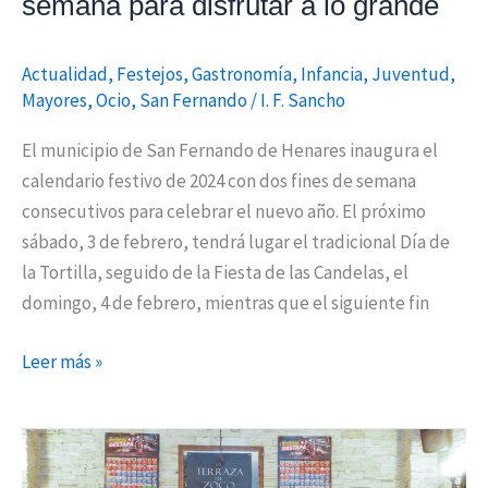
fines
semana para disfrutar a lo grande
de
semana
Actualidad
,
Festejos
,
Gastronomía
,
Infancia
,
Juventud
,
para
Mayores
,
Ocio
,
San Fernando
/
I. F. Sancho
disfrutar
El municipio de San Fernando de Henares inaugura el
a
calendario festivo de 2024 con dos fines de semana
lo
consecutivos para celebrar el nuevo año. El próximo
grande
sábado, 3 de febrero, tendrá lugar el tradicional Día de
la Tortilla, seguido de la Fiesta de las Candelas, el
domingo, 4 de febrero, mientras que el siguiente fin
Leer más »
«Migas
Infieles»,