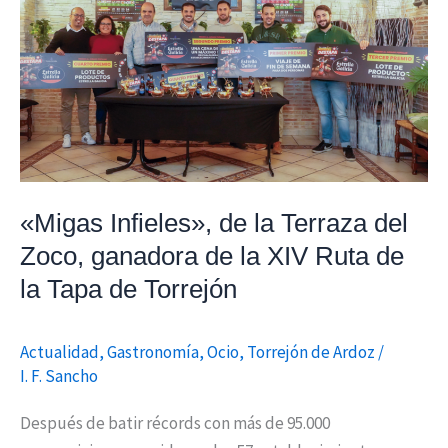
de
la
Terraza
del
Zoco,
ganadora
de
la
«Migas Infieles», de la Terraza del
XIV
Zoco, ganadora de la XIV Ruta de
Ruta
la Tapa de Torrejón
de
la
Tapa
Actualidad
,
Gastronomía
,
Ocio
,
Torrejón de Ardoz
/
I. F. Sancho
de
Torrejón
Después de batir récords con más de 95.000