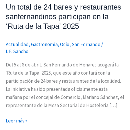
Un total de 24 bares y restaurantes
participan
en
sanfernandinos participan en la
la
‘Ruta de la Tapa’ 2025
‘Ruta
de
Actualidad
,
Gastronomía
,
Ocio
,
San Fernando
/
la
I. F. Sancho
Tapa’
2025
Del 5 al 6 de abril, San Fernando de Henares acogerá la
‘Ruta de la Tapa’ 2025, que este año contará con la
participación de 24 bares y restaurantes de la localidad.
La iniciativa ha sido presentada oficialmente esta
mañana por el concejal de Comercio, Mariano Sánchez, el
representante de la Mesa Sectorial de Hostelería […]
Leer más »