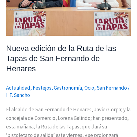
Tapas
de
San
Fernando
de
Nueva edición de la Ruta de las
Henares
Tapas de San Fernando de
Henares
Actualidad
,
Festejos
,
Gastronomía
,
Ocio
,
San Fernando
/
I. F. Sancho
El alcalde de San Fernando de Henares, Javier Corpa; y la
concejala de Comercio, Lorena Galindo; han presentado,
esta mañana, la Ruta de las Tapas, que dará su
‘pistoletazo de salida’ este viernes, y se prolongará