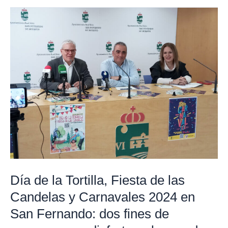
Día
de
la
Tortilla,
Fiesta
de
las
Candelas
y
Carnavales
2024
en
Día de la Tortilla, Fiesta de las
San
Candelas y Carnavales 2024 en
Fernando:
San Fernando: dos fines de
dos