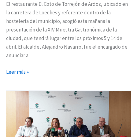
El restaurante El Coto de Torrejón de Ardoz, ubicado en
la carretera de Loeches y referente dentro de la
hostelería del municipio, acogió esta mañana la
presentación de la XIV Muestra Gastronómica de la
ciudad, que tendrá lugar entre los próximos 5 y 14 de
abril. El alcalde, Alejandro Navarro, fue el encargado de
anunciar a
Leer más »
La
‘Ruta
de
las
Tapas’