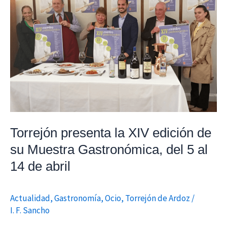
la
XIV
edición
de
su
Muestra
Gastronómica,
del
5
al
Torrejón presenta la XIV edición de
14
su Muestra Gastronómica, del 5 al
de
14 de abril
abril
Actualidad
,
Gastronomía
,
Ocio
,
Torrejón de Ardoz
/
I. F. Sancho