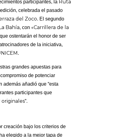
Ruta
cimientos participantes, la
edición, celebrada el pasado
erraza del Zoco
. El segundo
La Bahía
«Carrillera de la
, con
 que ostentarán el honor de ser
patrocinadores de la iniciativa,
UNICEM
.
stras grandes apuestas para
i compromiso de potenciar
uien además añadió que “esta
urantes participantes que
y originales
”.
 creación bajo los criterios de
ha elegido a la mejor tapa de