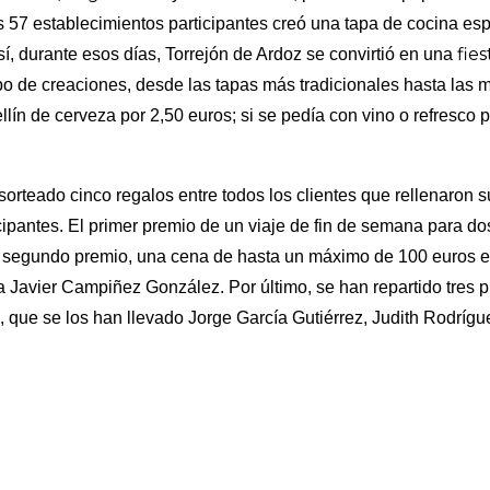
s 57 establecimientos participantes creó una tapa de cocina e
fies
Así, durante esos días, Torrejón de Ardoz se convirtió en una
po de creaciones, desde las tapas más tradicionales hasta las
ín de cerveza por 2,50 euros; si se pedía con vino o refresco po
rteado cinco regalos entre todos los clientes que rellenaron s
icipantes. El primer premio de un viaje de fin de semana para d
 segundo premio, una cena de hasta un máximo de 100 euros en
ra Javier Campiñez González. Por último, se han repartido tres 
a, que se los han llevado Jorge García Gutiérrez, Judith Rodrígu