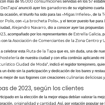
95.000 consumiciones
 con más de
servidas en los 57 estable
e DesTapa’
ganadores
anunció ayer los
de su vigésimo cuarta 
«Migas Infieles»
T
a ocasión, el triunfo ha sido para las
, de la
or Polis
«La brocheta Polis»
, con
, y el tercer puesto fue para
Alejandro Navarro
 ciudad,
, dio a conocer ayer las propuestas
023
Estrella Galicia
, acompañado por los representantes de
, 
Asociación de Comerciantes de la Zona Centro
 con la
y
Ruta de la Tapa
 a celebrar esta
que es, sin duda, una de nue
hostelería
e
de nuestra ciudad y con ella continúo aplicando m
turístico Ciudad de Moda
”, indicó el regidor torrejonero, q
a un éxito sin la participación y dedicación de los bares y resta
culinarias deliciosas 
los mejor de sus fogones con creaciones
as de 2023, según los clientes
icipado en la elección de la mejor etapa debían valorar la mejor
originalidad
cantidad.
boración,
y
Así, por votación popular se 