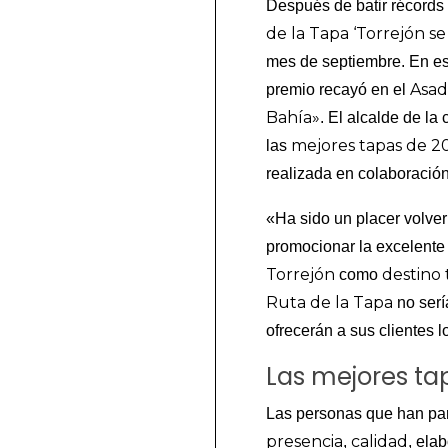
Después de batir récords
de la Tapa ‘Torrejón s
mes de septiembre. En est
Asad
premio recayó en el
Bahía»
. El alcalde de la
mejores tapas de 2
las
realizada en colaboración
«Ha sido un placer volver
promocionar la excelent
Torrejón
destino 
como
Ruta de la Tapa
no serí
ofrecerán a sus clientes 
Las mejores tap
Las personas que han part
presencia
calidad
,
, ela