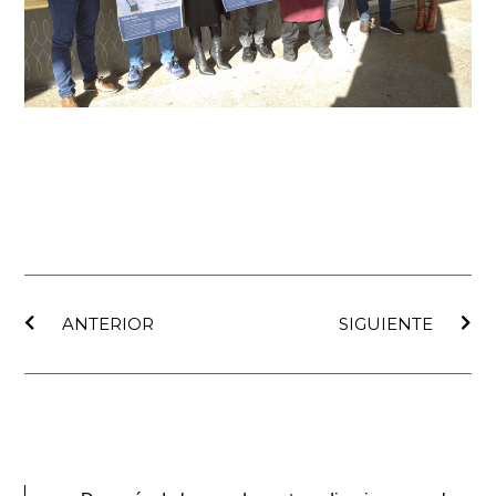
Ant
Sig
ANTERIOR
SIGUIENTE