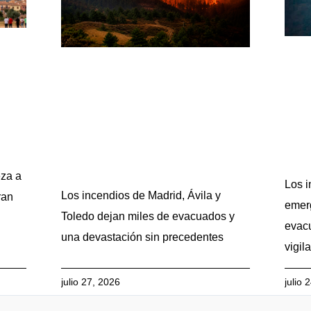
eza a
Los i
Los incendios de Madrid, Ávila y
ran
emerg
Toledo dejan miles de evacuados y
evacu
una devastación sin precedentes
vigil
julio 27, 2026
julio 