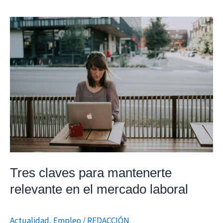
Tres
claves
para
mantenerte
relevante
en
el
mercado
laboral
Tres claves para mantenerte
relevante en el mercado laboral
Actualidad
,
Empleo
/
REDACCIÓN