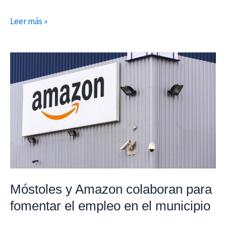
Leer más »
Móstoles
y
Amazon
colaboran
para
fomentar
el
empleo
en
el
Móstoles y Amazon colaboran para
municipio
fomentar el empleo en el municipio