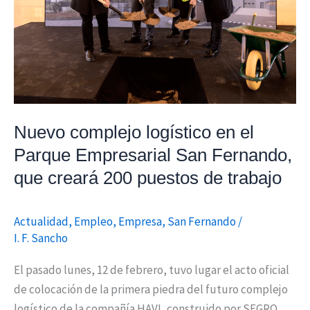
el
Parque
Empresarial
San
Fernando,
que
creará
Nuevo complejo logístico en el
200
Parque Empresarial San Fernando,
puestos
que creará 200 puestos de trabajo
de
trabajo
Actualidad
,
Empleo
,
Empresa
,
San Fernando
/
I. F. Sancho
El pasado lunes, 12 de febrero, tuvo lugar el acto oficial
de colocación de la primera piedra del futuro complejo
logístico de la compañía HAVI, construido por SEGRO