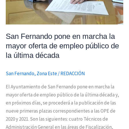
de
empleo
público
de
San Fernando pone en marcha la
la
mayor oferta de empleo público de
última
década
la última década
San Fernando
,
Zona Este
/
REDACCIÓN
El Ayuntamiento de San Fernando pone en marcha la
mayor oferta de empleo público de la última década y,
en próximos días, se procederá a la publicación de las
nueve primeras plazas correspondientes a las OPE de
2020 y 2021. Son las siguientes: cuatro Técnicos de
Administración General en las áreas de Fiscalización,