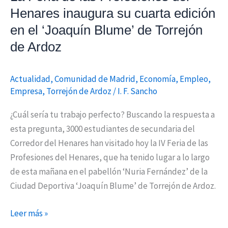
Henares inaugura su cuarta edición
el
‘Joaquín
en el ‘Joaquín Blume’ de Torrejón
Blume’
de Ardoz
de
Torrejón
Actualidad
,
Comunidad de Madrid
,
Economía
,
Empleo
,
de
Empresa
,
Torrejón de Ardoz
/
I. F. Sancho
Ardoz
¿Cuál sería tu trabajo perfecto? Buscando la respuesta a
esta pregunta, 3000 estudiantes de secundaria del
Corredor del Henares han visitado hoy la IV Feria de las
Profesiones del Henares, que ha tenido lugar a lo largo
de esta mañana en el pabellón ‘Nuria Fernández’ de la
Ciudad Deportiva ‘Joaquín Blume’ de Torrejón de Ardoz.
Leer más »