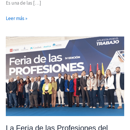
Es una de las […]
Leer más »
La
Feria
de
las
Profesiones
del
Henares
inaugura
su
cuarta
edición
La Feria de las Profesiones del
en