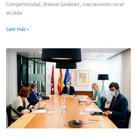
Competitividad, Manuel Giménez, tras reunirse con el
alcalde
Leer más »
Los
ayuntamientos
ya
pueden
pedir
las
ayudas
para
mejorar
la