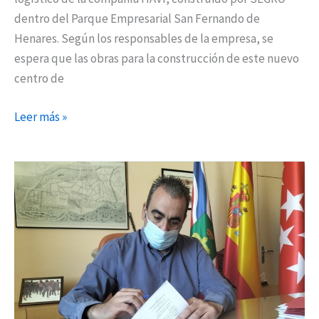
dentro del Parque Empresarial San Fernando de
Henares. Según los responsables de la empresa, se
espera que las obras para la construcción de este nuevo
centro de
Leer más »
San
Fernando
pone
en
marcha
la
mayor
oferta