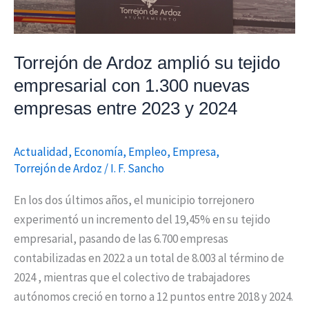
1.300
nuevas
empresas
Torrejón de Ardoz amplió su tejido
entre
empresarial con 1.300 nuevas
2023
empresas entre 2023 y 2024
y
2024
Actualidad
,
Economía
,
Empleo
,
Empresa
,
Torrejón de Ardoz
/
I. F. Sancho
En los dos últimos años, el municipio torrejonero
experimentó un incremento del 19,45% en su tejido
empresarial, pasando de las 6.700 empresas
contabilizadas en 2022 a un total de 8.003 al término de
2024 , mientras que el colectivo de trabajadores
autónomos creció en torno a 12 puntos entre 2018 y 2024.