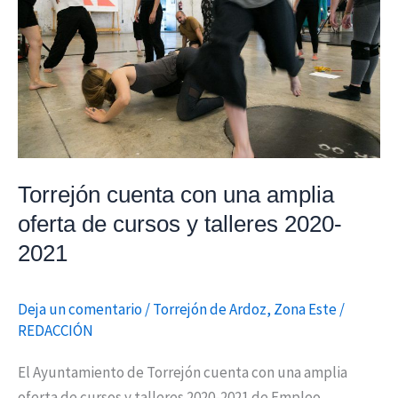
una
amplia
oferta
de
cursos
y
talleres
2020-
Torrejón cuenta con una amplia
2021
oferta de cursos y talleres 2020-
2021
Deja un comentario
/
Torrejón de Ardoz
,
Zona Este
/
REDACCIÓN
El Ayuntamiento de Torrejón cuenta con una amplia
oferta de cursos y talleres 2020-2021 de Empleo,