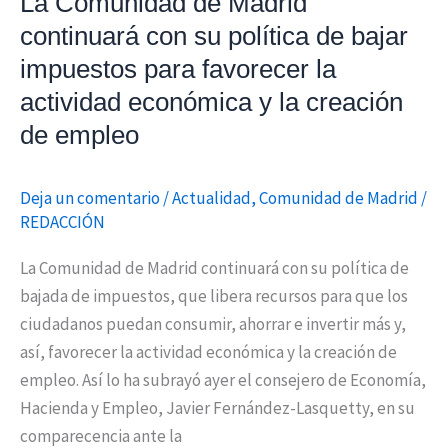
La Comunidad de Madrid
para
continuará con su política de bajar
favorecer
impuestos para favorecer la
la
actividad
actividad económica y la creación
económica
de empleo
y
la
Deja un comentario
/
Actualidad
,
Comunidad de Madrid
/
creación
REDACCIÓN
de
empleo
La Comunidad de Madrid continuará con su política de
bajada de impuestos, que libera recursos para que los
ciudadanos puedan consumir, ahorrar e invertir más y,
así, favorecer la actividad económica y la creación de
empleo. Así lo ha subrayó ayer el consejero de Economía,
Hacienda y Empleo, Javier Fernández-Lasquetty, en su
comparecencia ante la