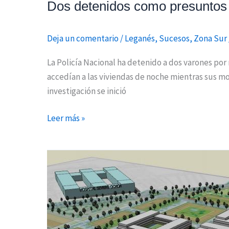
Dos detenidos como presuntos 
Deja un comentario
/
Leganés
,
Sucesos
,
Zona Sur
La Policía Nacional ha detenido a dos varones por
accedían a las viviendas de noche mientras sus m
investigación se inició
Leer más »
Aceptada
la
cesión
de
tres
parcelas