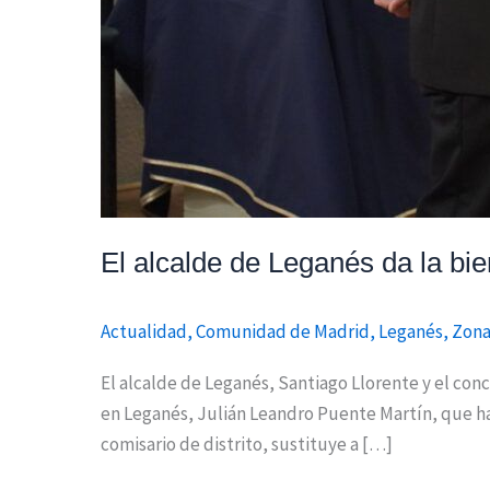
El alcalde de Leganés da la bi
Actualidad
,
Comunidad de Madrid
,
Leganés
,
Zona
El alcalde de Leganés, Santiago Llorente y el con
en Leganés, Julián Leandro Puente Martín, que h
comisario de distrito, sustituye a […]