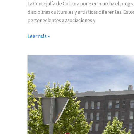
La Concejalía de Cultura pone en marcha el progra
disciplinas culturales y artísticas diferentes. Est
pertenecientes a asociaciones y
Leer más »
Dos
detenidos
como
presuntos
autores
de
robos
en
el