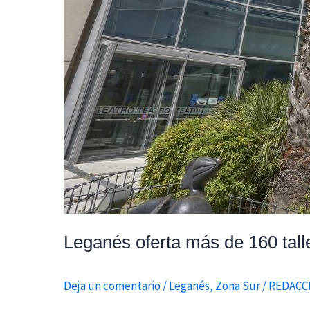
el
próximo
curso
Leganés oferta más de 160 talle
Deja un comentario
/
Leganés
,
Zona Sur
/
REDACC