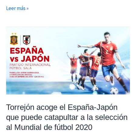
Leer más »
Torrejón
acoge
el
España-
Japón
que
puede
catapultar
a
Torrejón acoge el España-Japón
la
que puede catapultar a la selección
selección
al
al Mundial de fútbol 2020
Mundial