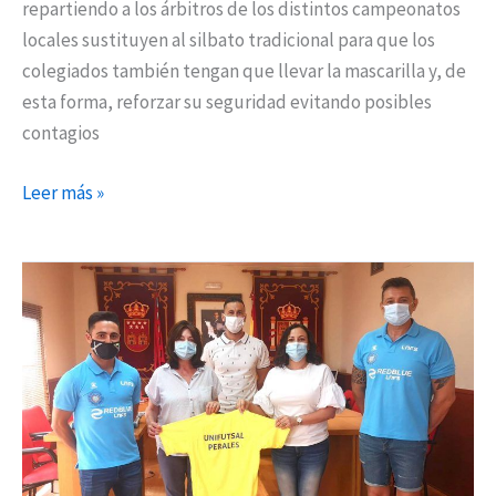
repartiendo a los árbitros de los distintos campeonatos
locales sustituyen al silbato tradicional para que los
colegiados también tengan que llevar la mascarilla y, de
esta forma, reforzar su seguridad evitando posibles
contagios
Leer más »
El
UNIFUTSAL
llega
a
Perales
con
el
seis