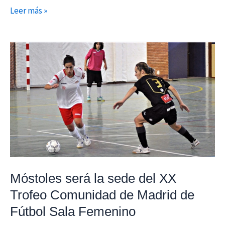
Leer más »
Móstoles
será
la
sede
del
XX
Trofeo
Comunidad
de
Madrid
Móstoles será la sede del XX
de
Trofeo Comunidad de Madrid de
Fútbol
Fútbol Sala Femenino
Sala