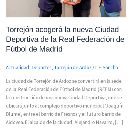
Real
Federación
de
Torrejón acogerá la nueva Ciudad
Fútbol
Deportiva de la Real Federación de
de
Madrid
Fútbol de Madrid
Actualidad
,
Deportes
,
Torrejón de Ardoz
/
I. F. Sancho
La ciudad de Torrejón de Ardoz se convertirá en la sede
de la Real Federación de Fútbol de Madrid (RFFM) con
la construcción de una nueva Ciudad Deportiva, que se
ubicará junto al complejo deportivo municipal ‘Joaquín
Blume’, entre el barrio de Fresnos y el futuro barrio de
Aldovea. El alcalde de la ciudad, Alejandro Navarro, […]