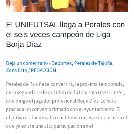
veces
campeón
El UNIFUTSAL llega a Perales con
de
Liga
el seis veces campeón de Liga
Borja
Borja Díaz
Díaz
Deja un comentario
/
Deportes
,
Perales de Tajuña
,
Zona Este
/
REDACCIÓN
Perales de Tajuña se convertirá, la próxima temporada,
en la segunda sede del Club de fútbol sala UNIFUTSAL,
que dirige el jugador profesional Borja Díaz. Lo hará
gracias a un convenio firmado con el Ayuntamiento. El
objetivo es dar un salto cualitativo en este deporte en el
que ya existe una alta participación en el