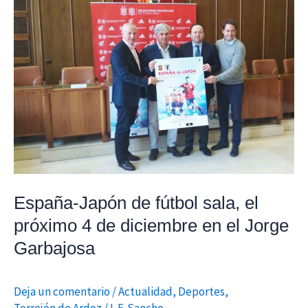
de
fútbol
sala,
el
próximo
4
de
diciembre
en
el
Jorge
España-Japón de fútbol sala, el
Garbajosa
próximo 4 de diciembre en el Jorge
Garbajosa
Deja un comentario
/
Actualidad
,
Deportes
,
Torrejón de Ardoz
/
I. F. Sancho