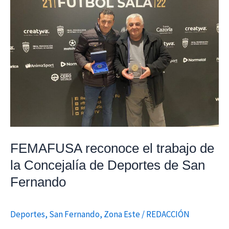
el
trabajo
de
la
Concejalía
de
Deportes
de
San
Fernando
FEMAFUSA reconoce el trabajo de
la Concejalía de Deportes de San
Fernando
Deportes
,
San Fernando
,
Zona Este
/
REDACCIÓN