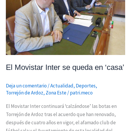
queda
en
‘casa’
El Movistar Inter se queda en ‘casa’
Deja un comentario
/
Actualidad
,
Deportes
,
Torrejón de Ardoz
,
Zona Este
/
patri.meco
El Movistar Inter continuará ‘calzándose’ las botas en
Torrejón de Ardoz tras el acuerdo que han renovado,
después de cuatro años en vigor, el afamado club de
fútbol sala y el Ayuntamiento de esta localidad del