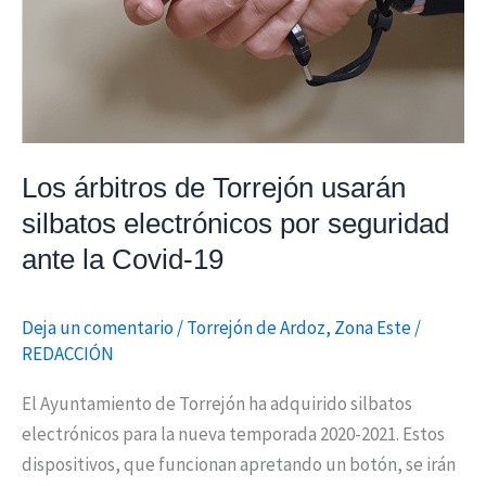
electrónicos
por
seguridad
ante
la
Covid-
Los árbitros de Torrejón usarán
19
silbatos electrónicos por seguridad
ante la Covid-19
Deja un comentario
/
Torrejón de Ardoz
,
Zona Este
/
REDACCIÓN
El Ayuntamiento de Torrejón ha adquirido silbatos
electrónicos para la nueva temporada 2020-2021. Estos
dispositivos, que funcionan apretando un botón, se irán