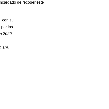
 encargado de recoger este
, con su
 por los
en 2020
 ahí,