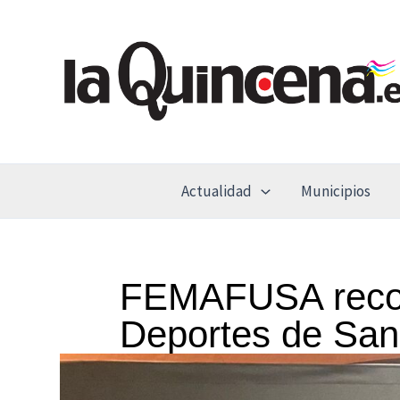
Ir
al
contenido
Actualidad
Municipios
FEMAFUSA recono
Deportes de Sa