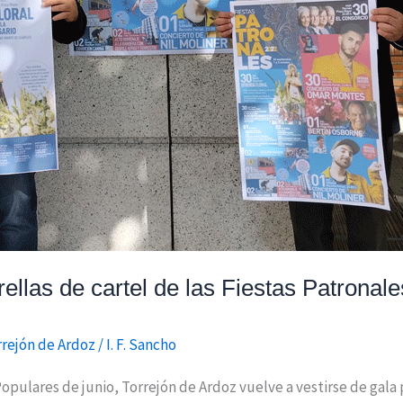
ellas de cartel de las Fiestas Patronal
rrejón de Ardoz
/
I. F. Sancho
opulares de junio, Torrejón de Ardoz vuelve a vestirse de gala 