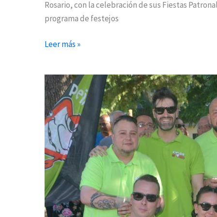
Rosario, con la celebración de sus Fiestas Patrona
programa de festejos
Leer más »
Fiestas
de
San
Fernando
en
imágenes