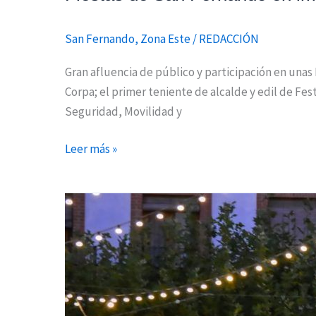
San Fernando
,
Zona Este
/
REDACCIÓN
Gran afluencia de público y participación en unas
Corpa; el primer teniente de alcalde y edil de Fes
Seguridad, Movilidad y
Leer más »
Torrejón
ultima
los
preparativos
para
las