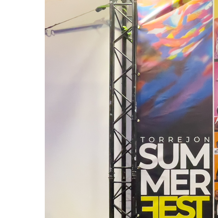
Quiles,
Omar
Montes,
Morad
y
Ana
Torroja,
estrellas
del
«Torrejón
Summer
Fest»