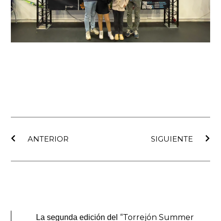
Ant
Sig
ANTERIOR
SIGUIENTE
“Torrejón Summer
La segunda edición del