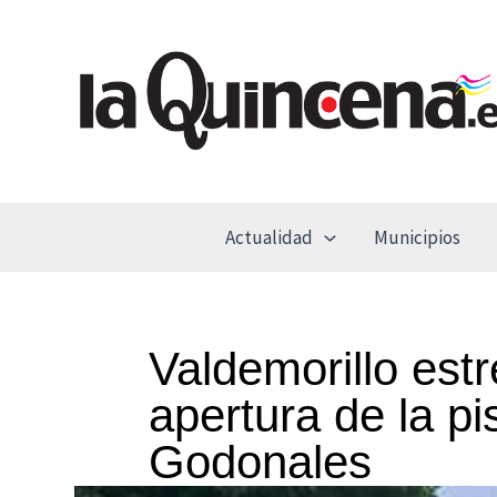
Ir
al
contenido
Actualidad
Municipios
Valdemorillo est
apertura de la p
Godonales