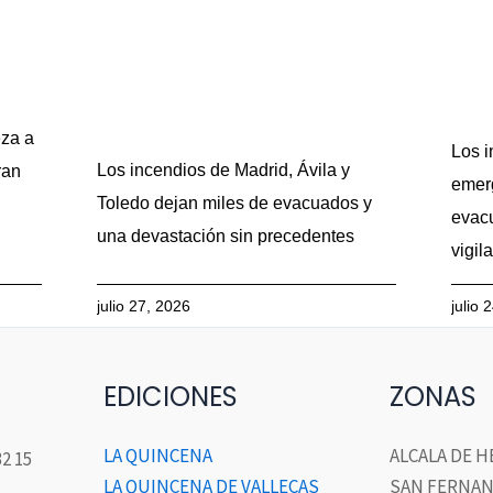
eza a
Los i
Los incendios de Madrid, Ávila y
ran
emerg
Toledo dejan miles de evacuados y
evacu
una devastación sin precedentes
vigil
julio 27, 2026
julio 
EDICIONES
ZONAS
LA QUINCENA
ALCALA DE 
32 15
LA QUINCENA DE VALLECAS
SAN FERNAN