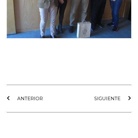
Ant
Sig
ANTERIOR
SIGUIENTE