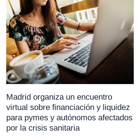
Madrid
organiza
un
encuentro
virtual
sobre
financiación
y
liquidez
para
pymes
Madrid organiza un encuentro
y
virtual sobre financiación y liquidez
autónomos
para pymes y autónomos afectados
afectados
por
por la crisis sanitaria
la