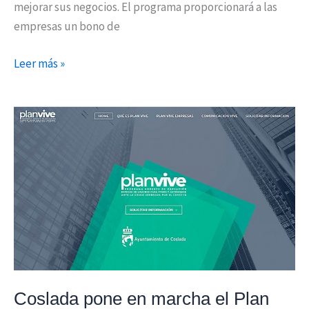
mejorar sus negocios. El programa proporcionará a las
empresas un bono de
Leer más »
Coslada
pone
en
marcha
el
Plan
Vive
destinado
a
asesorar
Coslada pone en marcha el Plan
a