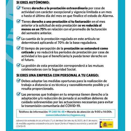
informativa
para
empresas
y
autónomos
para
hacer
frente
al
impacto
social
y
económico
del
COVID-
19