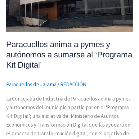
y
autónomos
a
sumarse
al
Paracuellos anima a pymes y
‘Programa
autónomos a sumarse al ‘Programa
Kit
Kit Digital’
Digital’
Paracuellos de Jarama
/
REDACCIÓN
La Concejalía de Industria de Paracuellos anima a pymes
y autónomos del municipio a participar en el ‘Programa
Kit Digital’; una iniciativa del Ministerio de Asuntos
Económicos y Transformación Digital que las ayudará en
el proceso de transformación digital, con el objetivo de