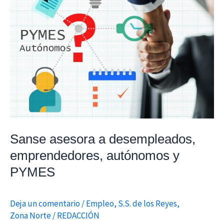
desempleados,
emprendedores,
autónomos
y
PYMES
Sanse asesora a desempleados,
emprendedores, autónomos y
PYMES
Deja un comentario
/
Empleo
,
S.S. de los Reyes
,
Zona Norte
/
REDACCIÓN