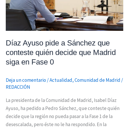
Sánchez
que
conteste
quién
decide
que
Díaz Ayuso pide a Sánchez que
Madrid
conteste quién decide que Madrid
siga
siga en Fase 0
en
Fase
Deja un comentario
/
Actualidad
,
Comunidad de Madrid
/
0
REDACCIÓN
La presidenta de la Comunidad de Madrid, Isabel Díaz
Ayuso, ha pedido a Pedro Sánchez, que conteste quién
decide que la región no pueda pasar a la Fase 1 de la
desescalada, pero éste no le ha respondido. En la