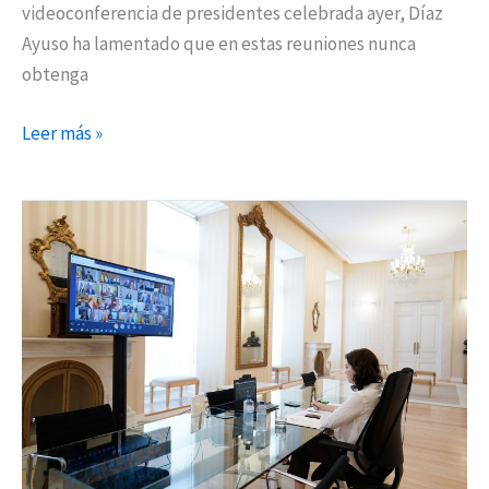
videoconferencia de presidentes celebrada ayer, Díaz
Ayuso ha lamentado que en estas reuniones nunca
obtenga
Leer más »
Díaz
Ayuso:
“Madrid
necesita
dar
pasos
hacia
adelante
después