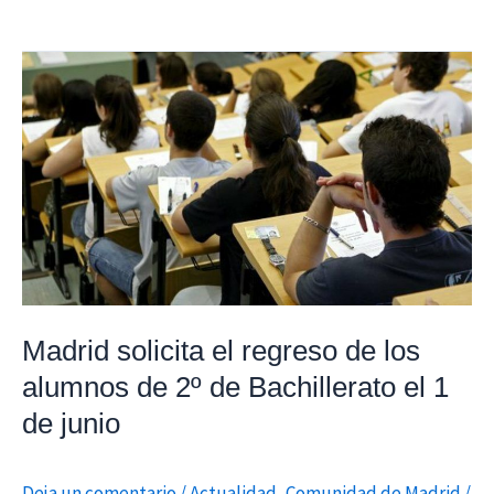
Madrid
solicita
el
regreso
de
los
alumnos
de
2º
de
Madrid solicita el regreso de los
Bachillerato
alumnos de 2º de Bachillerato el 1
el
de junio
1
de
Deja un comentario
/
Actualidad
,
Comunidad de Madrid
/