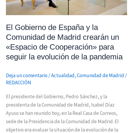
Madrid
crearán
un
El Gobierno de España y la
«Espacio
Comunidad de Madrid crearán un
de
«Espacio de Cooperación» para
Cooperación»
seguir la evolución de la pandemia
para
seguir
la
Deja un comentario
/
Actualidad
,
Comunidad de Madrid
/
evolución
REDACCIÓN
de
El presidente del Gobierno, Pedro Sánchez, y la
la
presidenta de la Comunidad de Madrid, Isabel Díaz
pandemia
Ayuso se han reunido hoy, en la Real Casa de Correos,
sede de la Presidencia de la Comunidad de Madrid. El
objetivo era evaluar la situación de la evolución de la