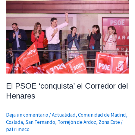
PSOE
‘conquista’
el
Corredor
del
Henares
El PSOE ‘conquista’ el Corredor del
Henares
Deja un comentario
/
Actualidad
,
Comunidad de Madrid
,
Coslada
,
San Fernando
,
Torrejón de Ardoz
,
Zona Este
/
patri.meco