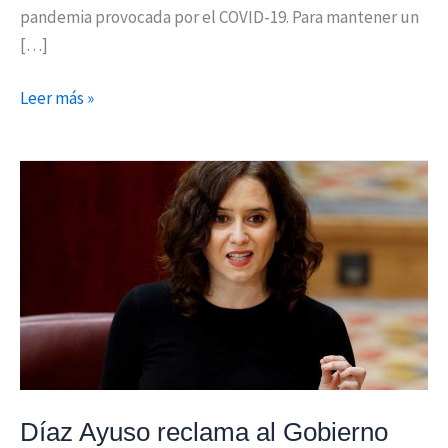
pandemia provocada por el COVID-19. Para mantener un
[…]
Leer más »
Díaz
Ayuso
reclama
al
Gobierno
una
mesa
de
diálogo
con
Díaz Ayuso reclama al Gobierno