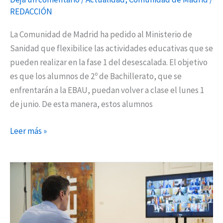
junio
REDACCIÓN
La Comunidad de Madrid ha pedido al Ministerio de
Sanidad que flexibilice las actividades educativas que se
pueden realizar en la fase 1 del desescalada. El objetivo
es que los alumnos de 2º de Bachillerato, que se
enfrentarán a la EBAU, puedan volver a clase el lunes 1
de junio. De esta manera, estos alumnos
Leer más »
Díaz
Ayuso
pide
a