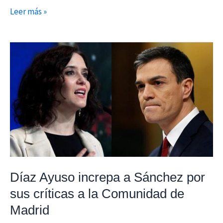
Leer más »
Díaz
Ayuso
increpa
a
Sánchez
por
sus
críticas
a
la
Díaz Ayuso increpa a Sánchez por
Comunidad
sus críticas a la Comunidad de
de
Madrid
Madrid