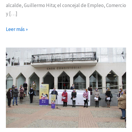
alcalde, Guillermo Hita; el concejal de Empleo, Comercio
y […]
Leer más »
Arganda
conmemora
el
Día
Internacional
para
la
Eliminación
de
la