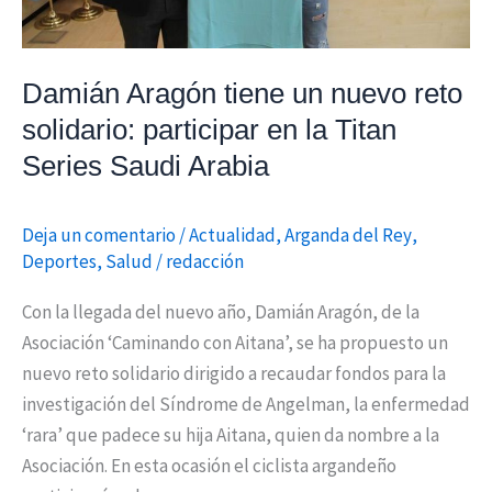
en
la
Titan
Damián Aragón tiene un nuevo reto
Series
solidario: participar en la Titan
Saudi
Series Saudi Arabia
Arabia
Deja un comentario
/
Actualidad
,
Arganda del Rey
,
Deportes
,
Salud
/
redacción
Con la llegada del nuevo año, Damián Aragón, de la
Asociación ‘Caminando con Aitana’, se ha propuesto un
nuevo reto solidario dirigido a recaudar fondos para la
investigación del Síndrome de Angelman, la enfermedad
‘rara’ que padece su hija Aitana, quien da nombre a la
Asociación. En esta ocasión el ciclista argandeño