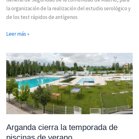
la organización de la realización del estudio serológico y
de los test rápidos de antígenos
Leer más »
Arganda
cierra
la
temporada
de
piscinas
de
verano
Arganda cierra la temporada de
piscinas de verano