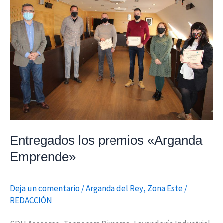
los
premios
«Arganda
Emprende»
Entregados los premios «Arganda
Emprende»
Deja un comentario
/
Arganda del Rey
,
Zona Este
/
REDACCIÓN