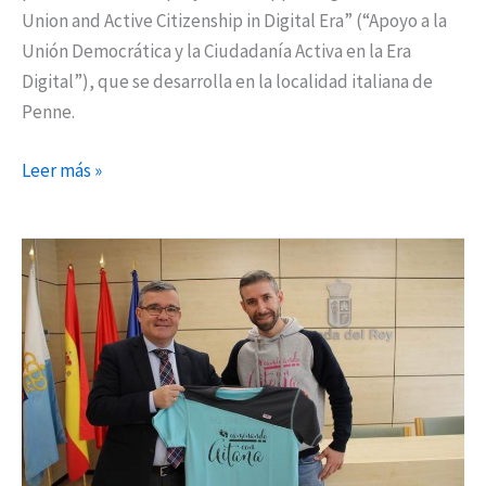
Union and Active Citizenship in Digital Era” (“Apoyo a la
Unión Democrática y la Ciudadanía Activa en la Era
Digital”), que se desarrolla en la localidad italiana de
Penne.
Leer más »
Damián
Aragón
tiene
un
nuevo
reto
solidario:
participar