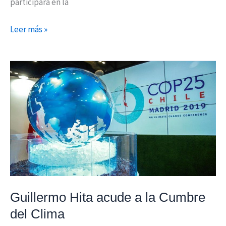
participará en la
Leer más »
Guillermo
Hita
acude
a
la
Cumbre
del
Clima
Guillermo Hita acude a la Cumbre
del Clima