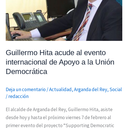
internacional
de
Apoyo
a
la
Unión
Guillermo Hita acude al evento
Democrática
internacional de Apoyo a la Unión
Democrática
Deja un comentario
/
Actualidad
,
Arganda del Rey
,
Social
/
redacción
El alcalde de Arganda del Rey, Guillermo Hita, asiste
desde hoy y hasta el próximo viernes 7 de febrero al
primer evento del proyecto “Supporting Democratic