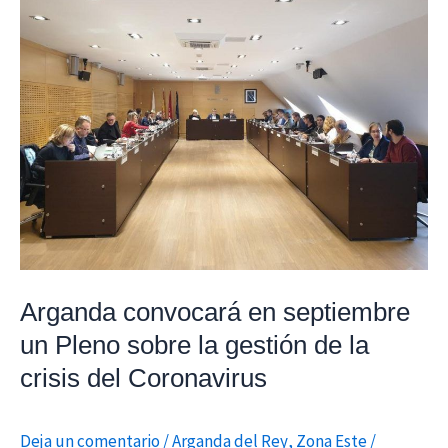
convocará
en
septiembre
un
Pleno
sobre
la
gestión
de
la
crisis
Arganda convocará en septiembre
del
un Pleno sobre la gestión de la
Coronavirus
crisis del Coronavirus
Deja un comentario
/
Arganda del Rey
,
Zona Este
/