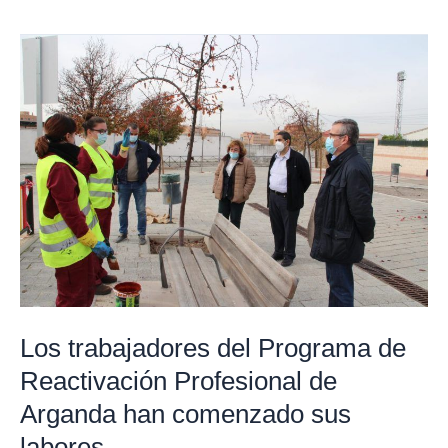
Los
trabajadores
del
Programa
de
Reactivación
Profesional
de
Arganda
han
comenzado
Los trabajadores del Programa de
sus
Reactivación Profesional de
labores
Arganda han comenzado sus
labores