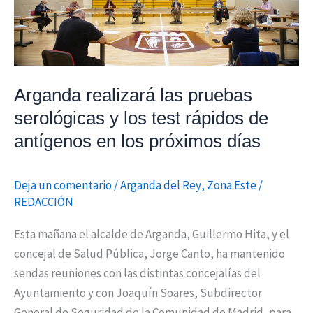
y
los
test
rápidos
de
Arganda realizará las pruebas
antígenos
serológicas y los test rápidos de
en
antígenos en los próximos días
los
próximos
Deja un comentario
/
Arganda del Rey
,
Zona Este
/
días
REDACCIÓN
Esta mañana el alcalde de Arganda, Guillermo Hita, y el
concejal de Salud Pública, Jorge Canto, ha mantenido
sendas reuniones con las distintas concejalías del
Ayuntamiento y con Joaquín Soares, Subdirector
General de Seguridad de la Comunidad de Madrid, para