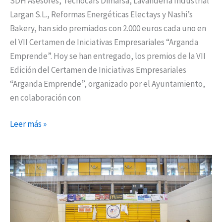
SDH Asesores, Tecnocars Dimarsa, Lavandería Industrial
Largan S.L., Reformas Energéticas Electays y Nashi’s
Bakery, han sido premiados con 2.000 euros cada uno en
el VII Certamen de Iniciativas Empresariales “Arganda
Emprende”. Hoy se han entregado, los premios de la VII
Edición del Certamen de Iniciativas Empresariales
“Arganda Emprende”, organizado por el Ayuntamiento,
en colaboración con
Leer más »
Arganda
realizará
las
pruebas
serológicas