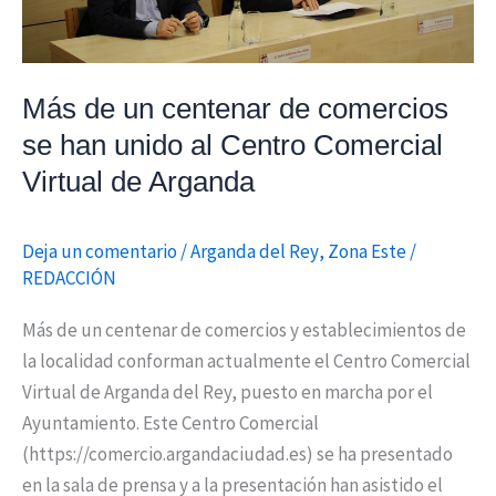
unido
al
Centro
Más de un centenar de comercios
Comercial
se han unido al Centro Comercial
Virtual
Virtual de Arganda
de
Arganda
Deja un comentario
/
Arganda del Rey
,
Zona Este
/
REDACCIÓN
Más de un centenar de comercios y establecimientos de
la localidad conforman actualmente el Centro Comercial
Virtual de Arganda del Rey, puesto en marcha por el
Ayuntamiento. Este Centro Comercial
(https://comercio.argandaciudad.es) se ha presentado
en la sala de prensa y a la presentación han asistido el