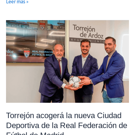
Leer más »
Torrejón
acogerá
la
nueva
Ciudad
Deportiva
de
la
Real
Federación
de
Torrejón acogerá la nueva Ciudad
Fútbol
Deportiva de la Real Federación de
de
Madrid