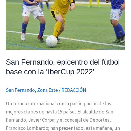
fútbol
base
con
la
‘IberCup
2022’
San Fernando, epicentro del fútbol
base con la ‘IberCup 2022’
San Fernando
,
Zona Este
/
REDACCIÓN
Un torneo internacional con la participación de los
mejores clubes de hasta 15 países El alcalde de San
Fernando, Javier Corpa; y el concejal de Deportes,
Francisco Lombardo; han presentado, esta mañana, un