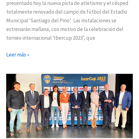
presentado hoy la nueva pista de atletismo y el césped
totalmente renovado del campo de fútbol del Estadio
Municipal ‘Santiago del Pino’. Las instalaciones se
estrenarán mañana, con motivo de la celebración del
torneo internacional ‘Ibercup 2023’, que
Leer más »
Torrejón
acoge
la
XIII
edición
del
torneo
internacional