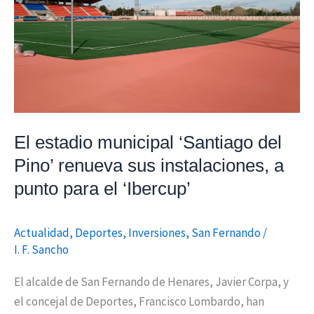
‘Santiago
del
Pino’
renueva
sus
instalaciones,
a
El estadio municipal ‘Santiago del
punto
Pino’ renueva sus instalaciones, a
para
punto para el ‘Ibercup’
el
‘Ibercup’
Actualidad
,
Deportes
,
Inversiones
,
San Fernando
/
I. F. Sancho
El alcalde de San Fernando de Henares, Javier Corpa, y
el concejal de Deportes, Francisco Lombardo, han