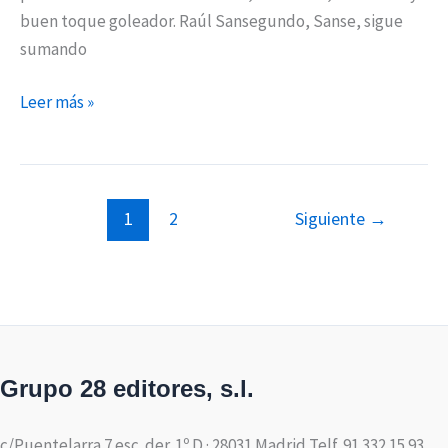
buen toque goleador. Raúl Sansegundo, Sanse, sigue
sumando
Leer más »
1
2
Siguiente
→
Grupo 28 editores, s.l.
c/Puentelarra 7 esc. der. 1º D · 28031 Madrid Telf. 91 332 15 93