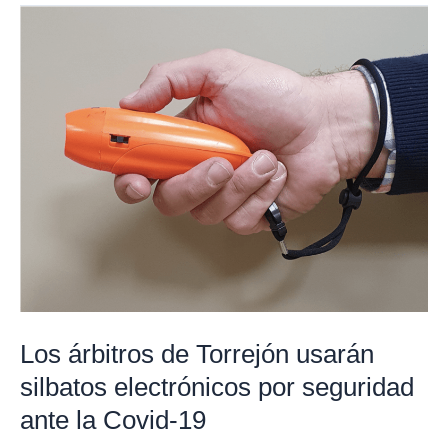
Los
árbitros
de
Torrejón
usarán
silbatos
electrónicos
por
seguridad
ante
la
Covid-
Los árbitros de Torrejón usarán
19
silbatos electrónicos por seguridad
ante la Covid-19