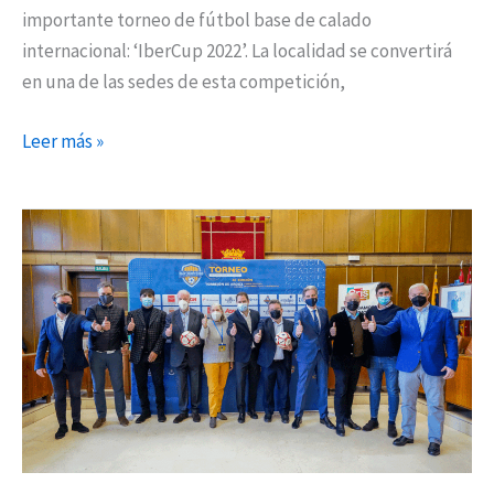
importante torneo de fútbol base de calado
internacional: ‘IberCup 2022’. La localidad se convertirá
en una de las sedes de esta competición,
Leer más »
Torrejón
de
Ardoz
acogerá
la
XI
edición
del
torneo