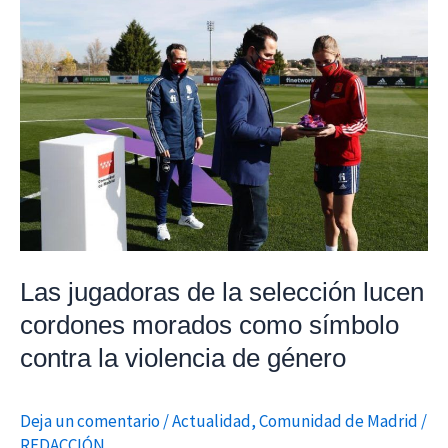
jugadoras
de
la
selección
lucen
cordones
morados
como
símbolo
contra
Las jugadoras de la selección lucen
la
violencia
cordones morados como símbolo
de
contra la violencia de género
género
Deja un comentario
/
Actualidad
,
Comunidad de Madrid
/
REDACCIÓN