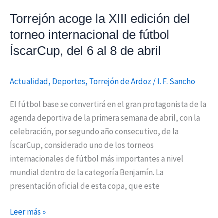
de
Torrejón acoge la XIII edición del
fútbol
torneo internacional de fútbol
ÍscarCup,
ÍscarCup, del 6 al 8 de abril
del
6
al
Actualidad
,
Deportes
,
Torrejón de Ardoz
/
I. F. Sancho
8
El fútbol base se convertirá en el gran protagonista de la
de
agenda deportiva de la primera semana de abril, con la
abril
celebración, por segundo año consecutivo, de la
ÍscarCup, considerado uno de los torneos
internacionales de fútbol más importantes a nivel
mundial dentro de la categoría Benjamín. La
presentación oficial de esta copa, que este
Leer más »