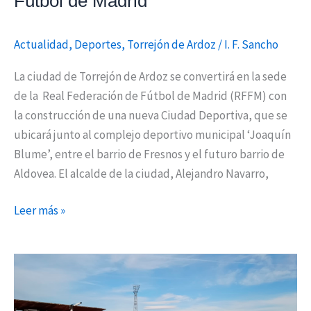
Fútbol de Madrid
Actualidad
,
Deportes
,
Torrejón de Ardoz
/
I. F. Sancho
La ciudad de Torrejón de Ardoz se convertirá en la sede
de la Real Federación de Fútbol de Madrid (RFFM) con
la construcción de una nueva Ciudad Deportiva, que se
ubicará junto al complejo deportivo municipal ‘Joaquín
Blume’, entre el barrio de Fresnos y el futuro barrio de
Aldovea. El alcalde de la ciudad, Alejandro Navarro,
Leer más »
El
estadio
municipal