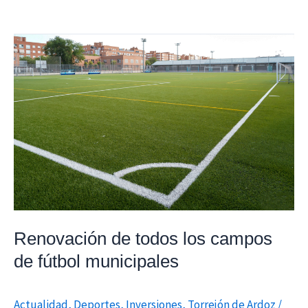
Renovación
de
todos
los
campos
de
fútbol
municipales
Renovación de todos los campos
de fútbol municipales
Actualidad
,
Deportes
,
Inversiones
,
Torrejón de Ardoz
/