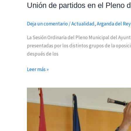
Unión de partidos en el Pleno d
Deja un comentario
/
Actualidad
,
Arganda del Rey
La Sesión Ordinaria del Pleno Municipal del Ayun
presentadas por los distintos grupos de la oposici
después de los
Leer más »
Javier
Corpa,
investido
alcalde
de