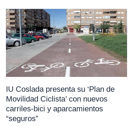
IU
Coslada
presenta
su
‘Plan
de
Movilidad
Ciclista’
con
nuevos
IU Coslada presenta su ‘Plan de
carriles-
Movilidad Ciclista’ con nuevos
bici
carriles-bici y aparcamientos
y
“seguros”
aparcamientos
“seguros”