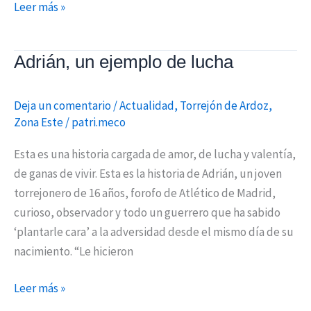
Leer más »
Adrián, un ejemplo de lucha
Adrián,
un
ejemplo
Deja un comentario
/
Actualidad
,
Torrejón de Ardoz
,
de
Zona Este
/
patri.meco
lucha
Esta es una historia cargada de amor, de lucha y valentía,
de ganas de vivir. Esta es la historia de Adrián, un joven
torrejonero de 16 años, forofo de Atlético de Madrid,
curioso, observador y todo un guerrero que ha sabido
‘plantarle cara’ a la adversidad desde el mismo día de su
nacimiento. “Le hicieron
Leer más »