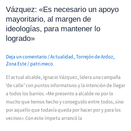
mantener
Vázquez: «Es necesario un apoyo
lo
mayoritario, al margen de
logrado»
ideologías, para mantener lo
logrado»
Deja un comentario
/
Actualidad
,
Torrejón de Ardoz
,
Zona Este
/
patri.meco
El actual alcalde, Ignacio Vázquez, lidera una campaña
‘de calle’ con puntos informativos y la intención de llegar
a todos los barrios. «Me presento a alcalde no por lo
mucho que hemos hecho y conseguido entre todos, sino
por aquello que todavía queda por hacer por y para los
vecinos». Con este ímpetu arrancó la