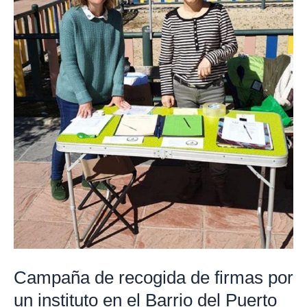
firmas
por
un
instituto
en
el
Barrio
del
Puerto
Campaña de recogida de firmas por
un instituto en el Barrio del Puerto