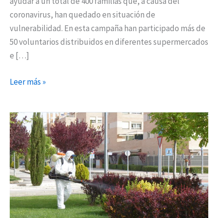
ayudar a un total de 400 familias que, a causa del
coronavirus, han quedado en situación de
vulnerabilidad. En esta campaña han participado más de
50 voluntarios distribuidos en diferentes supermercados
e […]
Leer más »
Torrejón
de
Ardoz,
en
‘armas’
contra
los
mosquitos