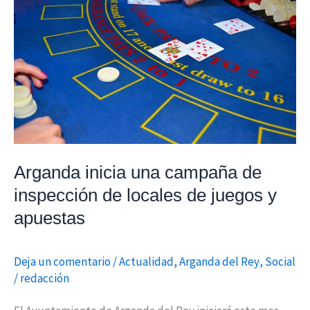
una
campaña
de
inspección
de
locales
de
juegos
y
Arganda inicia una campaña de
apuestas
inspección de locales de juegos y
apuestas
Deja un comentario
/
Actualidad
,
Arganda del Rey
,
Social
/
redacción