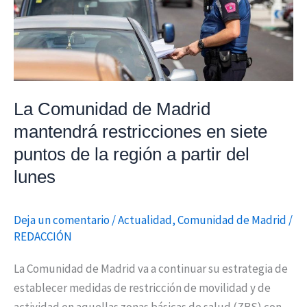
mantendrá
restricciones
en
siete
puntos
de
La Comunidad de Madrid
la
mantendrá restricciones en siete
región
puntos de la región a partir del
a
partir
lunes
del
lunes
Deja un comentario
/
Actualidad
,
Comunidad de Madrid
/
REDACCIÓN
La Comunidad de Madrid va a continuar su estrategia de
establecer medidas de restricción de movilidad y de
actividad en aquellas zonas básicas de salud (ZBS) con