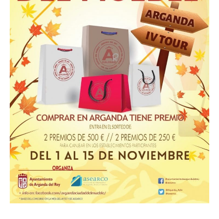
Arganda
del
Rey
se
celebrará
del
1
al
15
de
noviembre