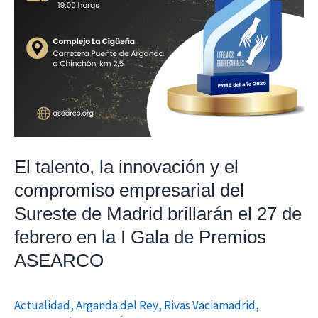
del
Sureste
de
Madrid
brillarán
el
27
de
El talento, la innovación y el
febrero
compromiso empresarial del
en
Sureste de Madrid brillarán el 27 de
la
febrero en la I Gala de Premios
I
Gala
ASEARCO
de
Premios
Actualidad
,
Arganda del Rey
,
Rivas Vaciamadrid
,
ASEARCO