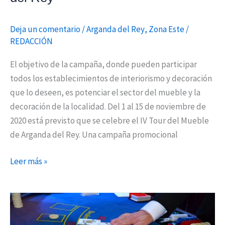
del
Mueble
Deja un comentario
/
Arganda del Rey
,
Zona Este
/
de
REDACCIÓN
Arganda
del
El objetivo de la campaña, donde pueden participar
Rey
todos los establecimientos de interiorismo y decoración
que lo deseen, es potenciar el sector del mueble y la
decoración de la localidad. Del 1 al 15 de noviembre de
2020 está previsto que se celebre el IV Tour del Mueble
de Arganda del Rey. Una campaña promocional
Leer más »
Arganda
inicia