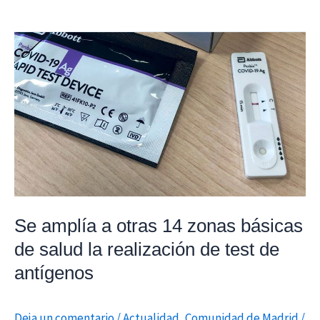
Se
amplía
a
otras
14
zonas
básicas
de
salud
la
Se amplía a otras 14 zonas básicas
realización
de salud la realización de test de
de
antígenos
test
de
Deja un comentario
/
Actualidad
,
Comunidad de Madrid
/