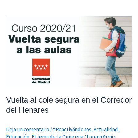
Vuelta
al
cole
segura
en
el
Corredor
del
Henares
Vuelta al cole segura en el Corredor
del Henares
Deja un comentario
/
#Reactivándonos
,
Actualidad
,
Educación
,
El tema de La Quincena
/
Lorena Arraiz