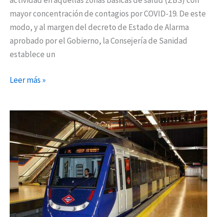
mayor concentración de contagios por COVID-19. De este
modo, y al margen del decreto de Estado de Alarma
aprobado por el Gobierno, la Consejería de Sanidad
establece un
Leer más »
Madrid
renovará
la
catenaria
en
la
línea
9B