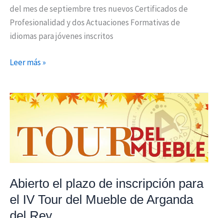
del mes de septiembre tres nuevos Certificados de
Profesionalidad y dos Actuaciones Formativas de
idiomas para jóvenes inscritos
Leer más »
Abierto
el
plazo
de
inscripción
para
el
Abierto el plazo de inscripción para
IV
el IV Tour del Mueble de Arganda
Tour
del Rey