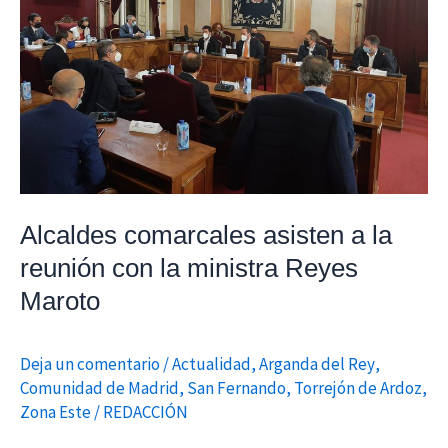
la
reunión
con
la
ministra
Reyes
Maroto
Alcaldes comarcales asisten a la
reunión con la ministra Reyes
Maroto
Deja un comentario
/
Actualidad
,
Arganda del Rey
,
Comunidad de Madrid
,
San Fernando
,
Torrejón de Ardoz
,
Zona Este
/
REDACCIÓN