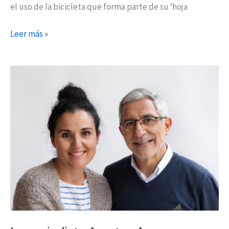
el uso de la bicicleta que forma parte de su ‘hoja
Leer más »
La
periodista
Arantza
Azmara
encabeza
la
lista
de
Actúa
para
San