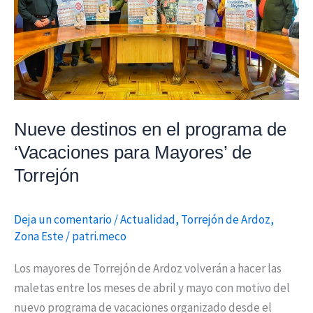
de
‘Vacaciones
para
Mayores’
de
Torrejón
Nueve destinos en el programa de
‘Vacaciones para Mayores’ de
Torrejón
Deja un comentario
/
Actualidad
,
Torrejón de Ardoz
,
Zona Este
/
patri.meco
Los mayores de Torrejón de Ardoz volverán a hacer las
maletas entre los meses de abril y mayo con motivo del
nuevo programa de vacaciones organizado desde el