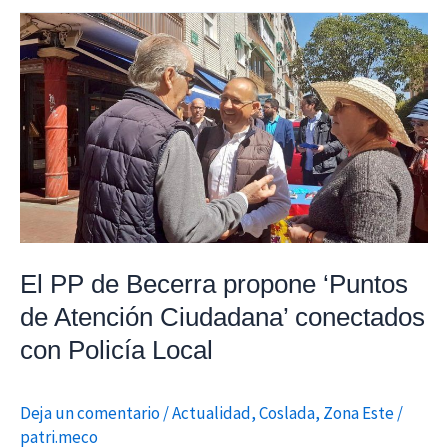
El
PP
de
Becerra
propone
‘Puntos
de
Atención
Ciudadana’
conectados
El PP de Becerra propone ‘Puntos
con
de Atención Ciudadana’ conectados
Policía
con Policía Local
Local
Deja un comentario
/
Actualidad
,
Coslada
,
Zona Este
/
patri.meco