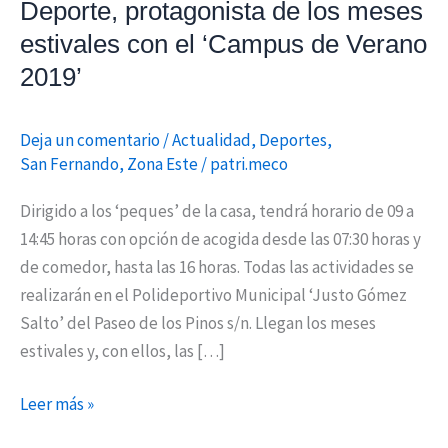
Deporte, protagonista de los meses
‘Campus
estivales con el ‘Campus de Verano
de
2019’
Verano
2019’
Deja un comentario
/
Actualidad
,
Deportes
,
San Fernando
,
Zona Este
/
patri.meco
Dirigido a los ‘peques’ de la casa, tendrá horario de 09 a
14:45 horas con opción de acogida desde las 07:30 horas y
de comedor, hasta las 16 horas. Todas las actividades se
realizarán en el Polideportivo Municipal ‘Justo Gómez
Salto’ del Paseo de los Pinos s/n. Llegan los meses
estivales y, con ellos, las […]
Leer más »