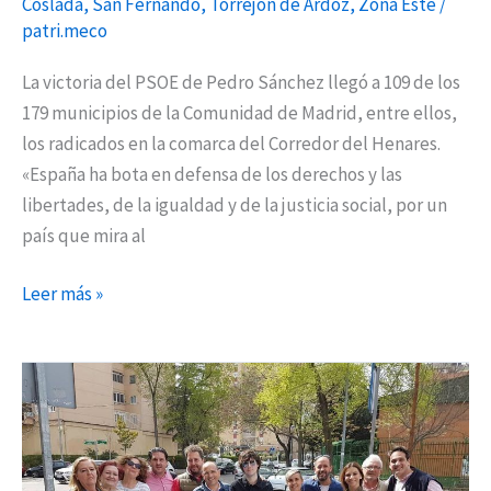
Coslada
,
San Fernando
,
Torrejón de Ardoz
,
Zona Este
/
patri.meco
La victoria del PSOE de Pedro Sánchez llegó a 109 de los
179 municipios de la Comunidad de Madrid, entre ellos,
los radicados en la comarca del Corredor del Henares.
«España ha bota en defensa de los derechos y las
libertades, de la igualdad y de la justicia social, por un
país que mira al
Leer más »
“Vamos
a
desarrollar
una