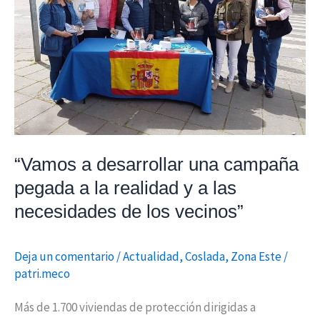
campaña
pegada
a
la
realidad
y
a
las
“Vamos a desarrollar una campaña
necesidades
pegada a la realidad y a las
de
los
necesidades de los vecinos”
vecinos”
Deja un comentario
/
Actualidad
,
Coslada
,
Zona Este
/
patri.meco
Más de 1.700 viviendas de protección dirigidas a