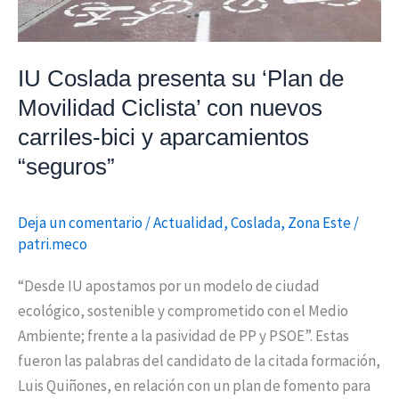
Ciclista’
con
nuevos
IU Coslada presenta su ‘Plan de
carriles-
Movilidad Ciclista’ con nuevos
bici
carriles-bici y aparcamientos
y
“seguros”
aparcamientos
“seguros”
Deja un comentario
/
Actualidad
,
Coslada
,
Zona Este
/
patri.meco
“Desde IU apostamos por un modelo de ciudad
ecológico, sostenible y comprometido con el Medio
Ambiente; frente a la pasividad de PP y PSOE”. Estas
fueron las palabras del candidato de la citada formación,
Luis Quiñones, en relación con un plan de fomento para