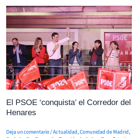
El
PSOE
‘conquista’
el
Corredor
del
Henares
El PSOE ‘conquista’ el Corredor del
Henares
Deja un comentario
/
Actualidad
,
Comunidad de Madrid
,