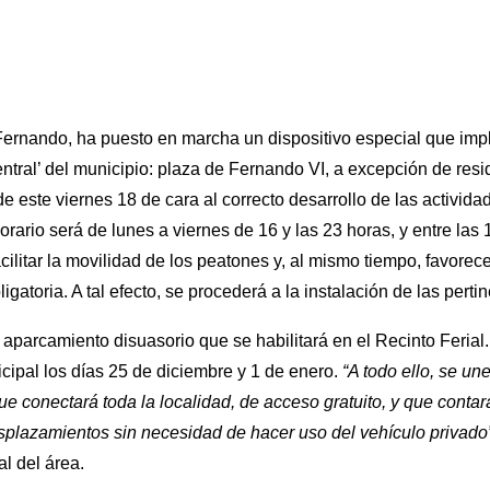
rnando, ha puesto en marcha un dispositivo especial que implica
ntral’ del municipio: plaza de Fernando VI, a excepción de resi
r de este viernes 18 de cara al correcto desarrollo de las activ
ario será de lunes a viernes de 16 y las 23 horas, y entre las 
cilitar la movilidad de los peatones y, al mismo tiempo, favorec
ligatoria. A tal efecto, se procederá a la instalación de las perti
aparcamiento disuasorio que se habilitará en el Recinto Ferial
cipal los días 25 de diciembre y 1 de enero.
“A todo ello, se une
 conectará toda la localidad, de acceso gratuito, y que conta
splazamientos sin necesidad de hacer uso del vehículo privado
l del área.