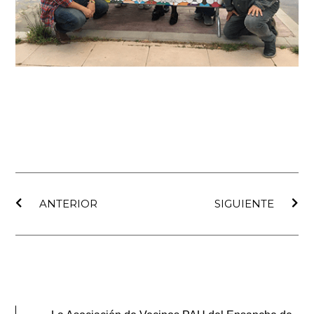
Ant
Sig
ANTERIOR
SIGUIENTE