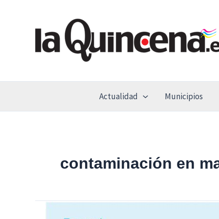
Ir
al
contenido
Actualidad
Municipios
contaminación en ma
Se