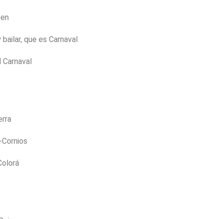
een
bailar, que es Carnaval
l Carnaval
erra
-Cornios
Colorá