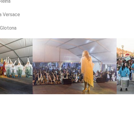
Reina
a Versace
 Glotona