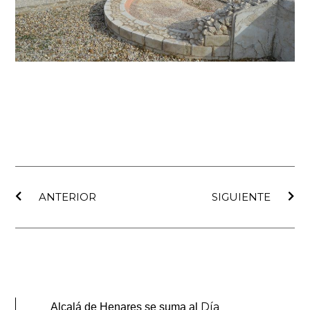
Ant
Sig
ANTERIOR
SIGUIENTE
Día
Alcalá de Henares se suma al