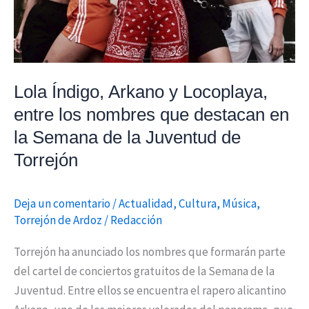
que
destacan
en
la
Lola Índigo, Arkano y Locoplaya,
Semana
entre los nombres que destacan en
de
la
la Semana de la Juventud de
Juventud
Torrejón
de
Torrejón
Deja un comentario
/
Actualidad
,
Cultura
,
Música
,
Torrejón de Ardoz
/
Redacción
Torrejón ha anunciado los nombres que formarán parte
del cartel de conciertos gratuitos de la Semana de la
Juventud. Entre ellos se encuentra el rapero alicantino