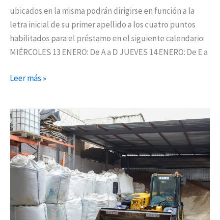
ubicados en la misma podrán dirigirse en función a la
letra inicial de su primer apellido a los cuatro puntos
habilitados para el préstamo en el siguiente calendario:
MIÉRCOLES 13 ENERO: De A a D JUEVES 14 ENERO: De E a
Leer más »
Torrejón
habilita
más
puntos
de
reparto
de
sal