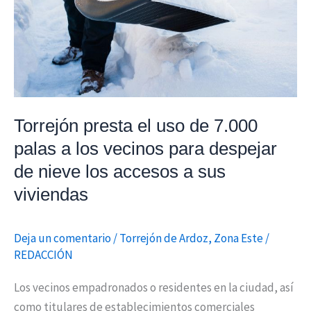
7.000
palas
a
los
vecinos
para
Torrejón presta el uso de 7.000
despejar
palas a los vecinos para despejar
de
de nieve los accesos a sus
nieve
los
viviendas
accesos
a
Deja un comentario
/
Torrejón de Ardoz
,
Zona Este
/
sus
REDACCIÓN
viviendas
Los vecinos empadronados o residentes en la ciudad, así
como titulares de establecimientos comerciales