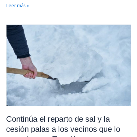
Leer más »
Continúa
el
reparto
de
sal
y
la
cesión
palas
a
los
Continúa el reparto de sal y la
vecinos
cesión palas a los vecinos que lo
que