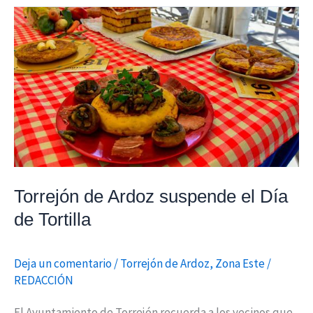
Torrejón
de
Ardoz
suspende
el
Día
de
Tortilla
Torrejón de Ardoz suspende el Día
de Tortilla
Deja un comentario
/
Torrejón de Ardoz
,
Zona Este
/
REDACCIÓN
El Ayuntamiento de Torrejón recuerda a los vecinos que