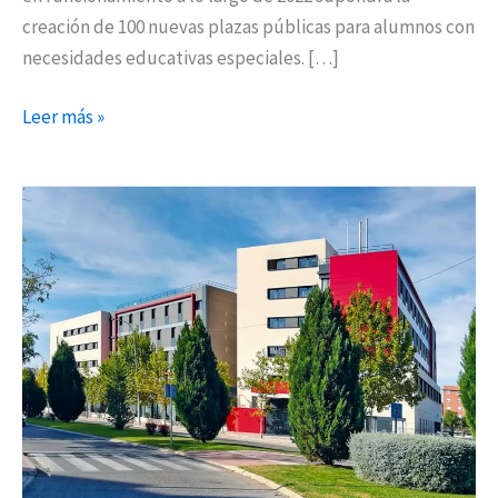
creación de 100 nuevas plazas públicas para alumnos con
necesidades educativas especiales. […]
Leer más »
Continúa
la
recogida
de
solicitudes
para
el
Centro
Residencial
y