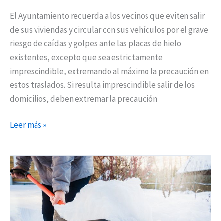
existentes
El Ayuntamiento recuerda a los vecinos que eviten salir
de sus viviendas y circular con sus vehículos por el grave
riesgo de caídas y golpes ante las placas de hielo
existentes, excepto que sea estrictamente
imprescindible, extremando al máximo la precaución en
estos traslados. Si resulta imprescindible salir de los
domicilios, deben extremar la precaución
Leer más »
Torrejón
presta
el
uso
de