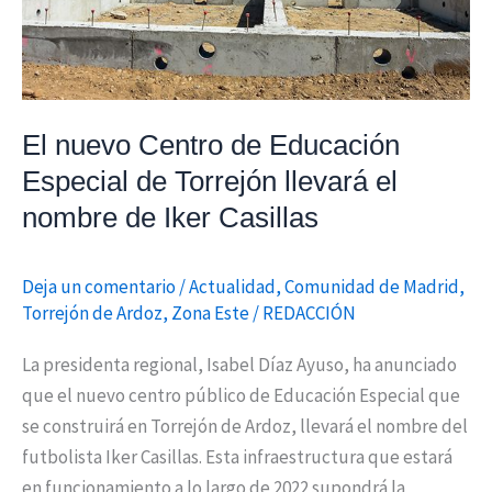
llevará
el
nombre
de
El nuevo Centro de Educación
Iker
Especial de Torrejón llevará el
Casillas
nombre de Iker Casillas
Deja un comentario
/
Actualidad
,
Comunidad de Madrid
,
Torrejón de Ardoz
,
Zona Este
/
REDACCIÓN
La presidenta regional, Isabel Díaz Ayuso, ha anunciado
que el nuevo centro público de Educación Especial que
se construirá en Torrejón de Ardoz, llevará el nombre del
futbolista Iker Casillas. Esta infraestructura que estará
en funcionamiento a lo largo de 2022 supondrá la