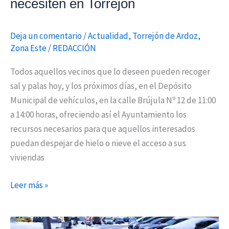
necesiten en Torrejón
lo
necesiten
en
Deja un comentario
/
Actualidad
,
Torrejón de Ardoz
,
Torrejón
Zona Este
/
REDACCIÓN
Todos aquellos vecinos que lo deseen pueden recoger
sal y palas hoy, y los próximos días, en el Depósito
Municipal de vehículos, en la calle Brújula Nº 12 de 11:00
a 14:00 horas, ofreciendo así el Ayuntamiento los
recursos necesarios para que aquellos interesados
puedan despejar de hielo o nieve el acceso a sus
viviendas
Leer más »
Torrejón