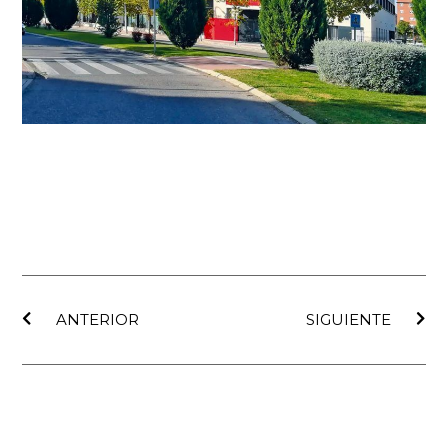
Ant
Sig
ANTERIOR
SIGUIENTE