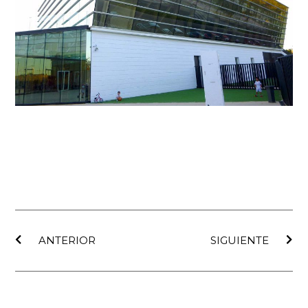
Ant
Sig
ANTERIOR
SIGUIENTE