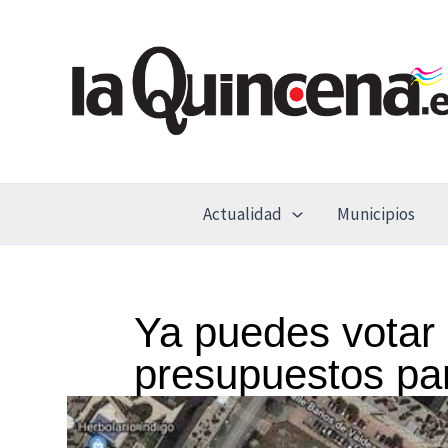
Ir
al
contenido
Actualidad
Municipios
Ya puedes votar 
presupuestos par