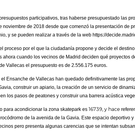
presupuestos participativos, tras haberse presupuestado las p
de noviembre de 2018 desde que comenzó la presentación de pr
nio, y se pueden realizar a través de la web https://decide.madri
del proceso por el que la ciudadanía propone y decide el destin
s ahora cuando los vecinos de Madrid deciden qué proyectos de
a de Vallecas el presupuesto es de 2.556.175 euros.
a el Ensanche de Vallecas han quedado definitivamente las pro
Gavia, construir un apiario, la creación de un servicio de dinami
 en los pasos de peatones y construir una barrera acústica vege
16739, y hace
to para acondicionar la zona skatepark es
refere
l rocódromo de la avenida de la Gavia. Este espacio deportivo y 
vecinos pero presenta algunas carencias que se intentan subsan