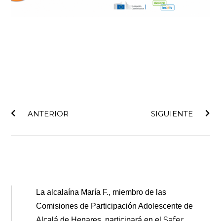
Ant
Sig
ANTERIOR
SIGUIENTE
La alcalaína María F., miembro de las
Comisiones de Participación Adolescente de
Safer
Alcalá de Henares, participará en el